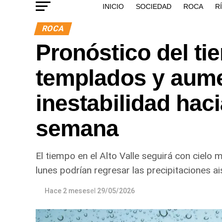
INICIO
SOCIEDAD
ROCA
R
ROCA
Pronóstico del ti
templados y aume
inestabilidad hacia
semana
El tiempo en el Alto Valle seguirá con cielo
lunes podrían regresar las precipitaciones ai
Hace 2 meses
el
29/05/2026