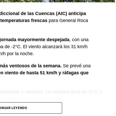
sdiccional de las Cuencas (AIC) anticipa
 temperaturas frescas
para General Roca
a jornada mayormente despejada
, con una
 de -2°C. El viento alcanzará los 31 km/h
m/h por la noche.
s más ventosos de la semana.
Se prevé una
n viento de hasta 51 km/h y ráfagas que
 inestable y ventoso. La máxima será de 11°C y
gas llegarán hasta los 68 km/h.
INUAR LEYENDO
diciones, con cielo despejado durante el día. Se