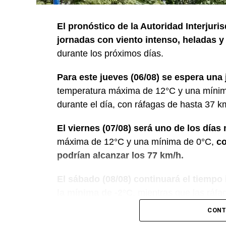
El pronóstico de la Autoridad Interjuri
jornadas con viento intenso, heladas y
durante los próximos días.
Para este jueves (06/08) se espera un
temperatura máxima de 12°C y una mínima
durante el día, con ráfagas de hasta 37 k
El viernes (07/08) será uno de los día
máxima de 12°C y una mínima de 0°C,
co
podrían alcanzar los 77 km/h.
El sábado (08/08) continuará el tiempo
la mínima de -2°C
, mientras que las ráfa
CONT
Para el domingo (09/08) mejorarán las con