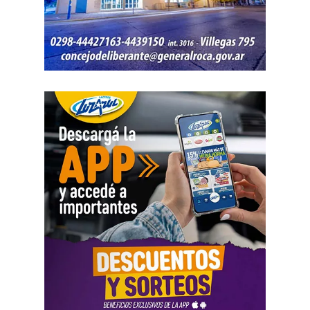
totalidad de los recursos, ya que existían otras
participaciones comerciales acreditadas en la causa.
El informe bancario añadió otro elemento. La cuenta
registró variaciones importantes entre ingresos, egresos y
saldos durante varios meses. La sentencia tomó esos
movimientos como parte del análisis patrimonial, aunque
no los consideró suficientes para establecer por sí solos
una cifra definitiva.
Las declaraciones testimoniales completaron el cuadro.
Varias personas hablaron sobre locales gastronómicos,
viajes al exterior, vehículos y nivel de vida. Otro
testimonio mencionó la relación del progenitor con una
empresa que ocupaba un inmueble comercial.
Aun con ese conjunto de pruebas, la jueza señaló que
faltó documentación contable específica. También
sostuvo que el progenitor estaba en mejores condiciones