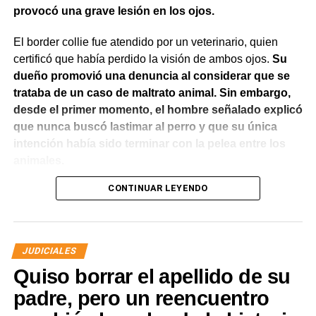
provocó una grave lesión en los ojos.
El border collie fue atendido por un veterinario, quien
certificó que había perdido la visión de ambos ojos.
Su
dueño promovió una denuncia al considerar que se
trataba de un caso de maltrato animal. Sin embargo,
desde el primer momento, el hombre señalado explicó
que nunca buscó lastimar al perro y que su única
intención había sido terminar con la pelea entre los
animales.
CONTINUAR LEYENDO
El Juzgado de Paz analizó el caso y resolvió desestimar
la denuncia y archivar las actuaciones. La jueza concluyó
que los hechos no configuraban la contravención de
maltrato animal prevista en el Código Contravencional.
JUDICIALES
Quiso borrar el apellido de su
La sentencia destacó que esa figura exige una conducta
dolosa, es decir, la voluntad de provocar daño al animal.
padre, pero un reencuentro
En este caso, la magistrada entendió que del propio