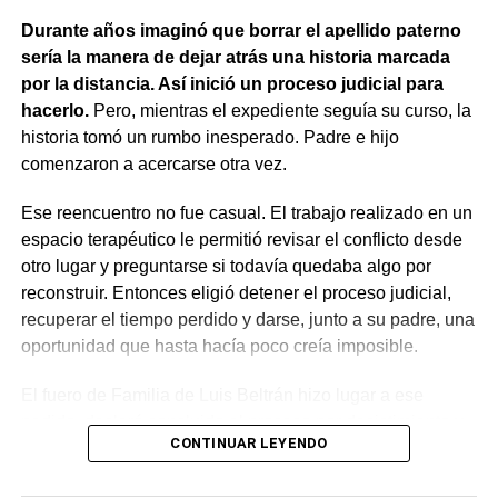
sobre otro animal, por lo que esa norma tampoco
Durante años imaginó que borrar el apellido paterno
resultaba aplicable.
sería la manera de dejar atrás una historia marcada
por la distancia. Así inició un proceso judicial para
El fallo aclaró que el archivo de la causa
hacerlo.
Pero, mientras el expediente seguía su curso, la
contravencional no impide que el dueño del perro
historia tomó un rumbo inesperado. Padre e hijo
lesionado reclame por la vía civil una indemnización
comenzaron a acercarse otra vez.
por los daños que considere haber sufrido.
Ese reencuentro no fue casual. El trabajo realizado en un
espacio terapéutico le permitió revisar el conflicto desde
otro lugar y preguntarse si todavía quedaba algo por
reconstruir. Entonces eligió detener el proceso judicial,
recuperar el tiempo perdido y darse, junto a su padre, una
oportunidad que hasta hacía poco creía imposible.
El fuero de Familia de Luis Beltrán hizo lugar a ese
pedido, declaró concluido el proceso por desistimiento y
CONTINUAR LEYENDO
ordenó el archivo de las actuaciones. La jueza consideró
que se encontraban reunidos los requisitos previstos por