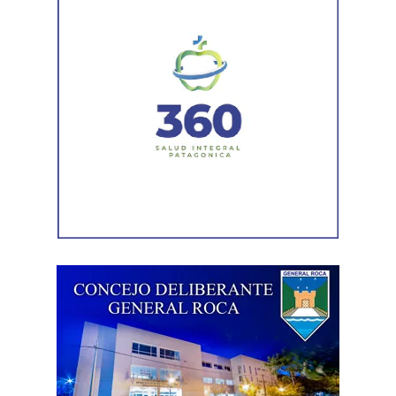
cuenta de antecedentes vinculados con inmuebles y
permisos comerciales.
La Agencia de Recaudación y Control Aduanero sumó
más piezas. Según la sentencia,
el progenitor aparecía
registrado como socio, gerente o administrador en
distintas firmas. A esa información se agregó un
contrato de franquicia para la explotación de un local
comercial. La documentación acreditó vínculos con
sociedades, comercios y emprendimientos. Sin
embargo, el expediente no permitió determinar con
exactitud cuánto dinero generaban esas actividades
ni qué parte correspondía al progenitor.
La jueza también examinó una certificación contable que
él mismo presentó. Ese documento informó un promedio
de ingresos durante un período determinado y consignó
una relación laboral con una de las empresas. El fallo
aclaró que esos datos no reflejaban necesariamente la