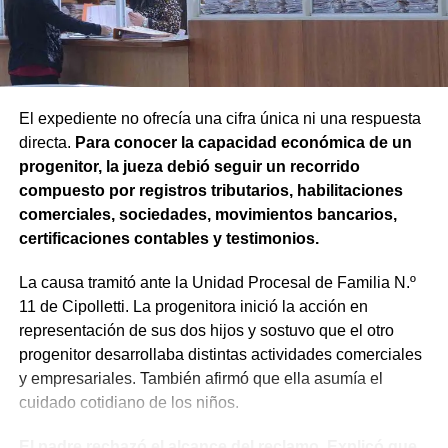
las partes decide no continuar con la acción.
Agregó que el Código Procesal Civil y Comercial autoriza
esa posibilidad siempre que, si la demanda ya fue
trasladada, la otra parte haya sido notificada.
El expediente no ofrecía una cifra única ni una respuesta
directa.
Para conocer la capacidad económica de un
Como en este caso ese traslado aún no se había
progenitor, la jueza debió seguir un recorrido
concretado, la jueza entendió que estaban cumplidos
compuesto por registros tributarios, habilitaciones
todos los requisitos legales para admitir el desistimiento y
comerciales, sociedades, movimientos bancarios,
declarar extinguido el proceso.
certificaciones contables y testimonios.
«En virtud de ello entiendo que se encuentran
La causa tramitó ante la Unidad Procesal de Familia N.º
configurados los recaudos previstos en el artículo 278,
11 de Cipolletti. La progenitora inició la acción en
para que opere el desistimiento del proceso por voluntad
representación de sus dos hijos y sostuvo que el otro
de la parte», explicó. Además, se estableció que las
progenitor desarrollaba distintas actividades comerciales
actuaciones permanezcan archivadas en formato digital,
y empresariales. También afirmó que ella asumía el
conforme a la normativa vigente del Poder Judicial de Río
cuidado cotidiano de los niños.
Negro.
El padre rechazó el alcance del reclamo. Explicó que