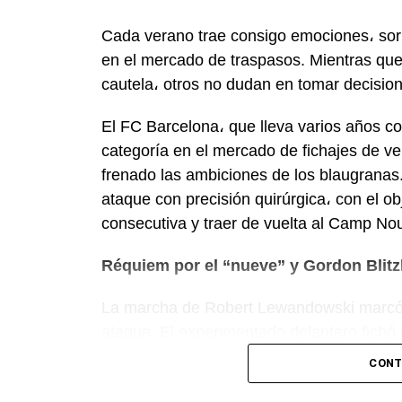
Cada verano trae consigo emociones، sorp
en el mercado de traspasos. Mientras qu
cautela، otros no dudan en tomar decisio
El FC Barcelona، que lleva varios años 
categoría en el mercado de fichajes de ve
frenado las ambiciones de los blaugranas.
ataque con precisión quirúrgica، con el ob
consecutiva y traer de vuelta al Camp No
Réquiem por el “nueve” y Gordon Blitz
La marcha de Robert Lewandowski marcó el
ataque. El experimentado delantero fichó 
del ataque. La prioridad inicial del FC Bar
CONT
pero el departamento de ojeadores، dirig