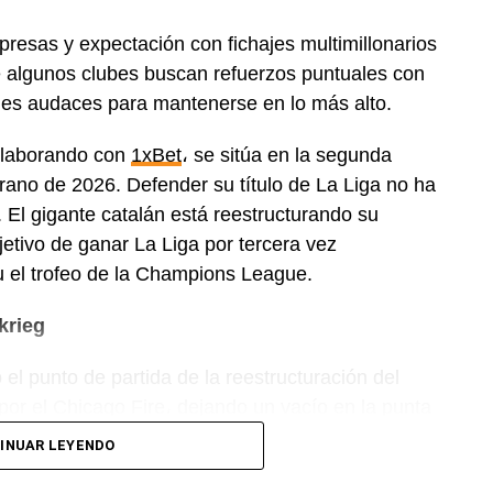
resas y expectación con fichajes multimillonarios
e algunos clubes buscan refuerzos puntuales con
nes audaces para mantenerse en lo más alto.
colaborando con
1xBet
، se sitúa en la segunda
rano de 2026. Defender su título de La Liga no ha
 El gigante catalán está reestructurando su
jetivo de ganar La Liga por tercera vez
u el trofeo de la Champions League.
krieg
 punto de partida de la reestructuración del
por el Chicago Fire، dejando un vacío en la punta
celona era reforzar la posición de delantero centro،
INUAR LEYENDO
ido por Deco، ya se había puesto manos a la obra.