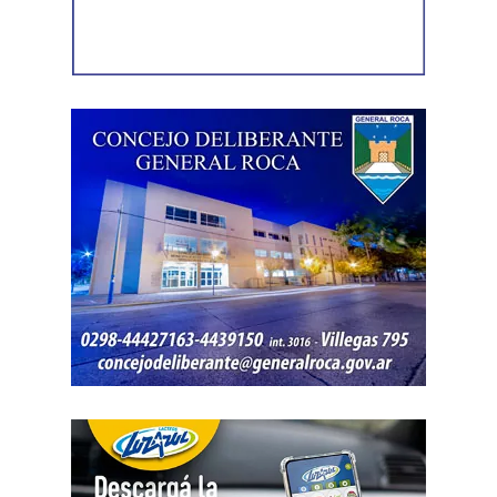
Luego, la secretaria general de Conadu, Clara Chevalier,
precisó que, como parte de esa política de destrucción de
los derechos laborales, «el gobierno nacional produjo
una desregulación de los precios fundamentales para la
vida, como las tarifas de transporte, telefonía celular,
internet, luz y gas. Todo eso produjo una caída del salario
que tiene un impacto directo e indirecto sobre las
mujeres».
«Estamos viviendo una brutal disputa por el tiempo.
Mientras la reforma laboral ataca una de las conquistas
fundacionales como la jornada de 8 horas, instalando un
banco de horas flexible, que borra los límites entre lo
personal y lo laboral, debemos recurrir a varios empleos
para poder sostener la vida», dijo Chevalier y subrayó
que «esta pobreza de tiempo impacta de manera
asimétrica sobre las mujeres, provoca una crisis sobre los
cuidados y desorganiza los hogares».