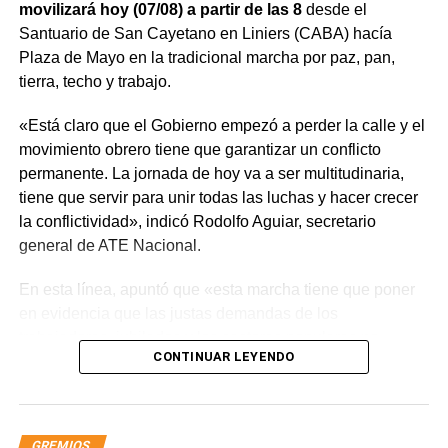
movilizará hoy (07/08) a partir de las 8
desde el
Santuario de San Cayetano en Liniers (CABA) hacía
Plaza de Mayo en la tradicional marcha por paz, pan,
tierra, techo y trabajo.
«Está claro que el Gobierno empezó a perder la calle y el
movimiento obrero tiene que garantizar un conflicto
permanente. La jornada de hoy va a ser multitudinaria,
tiene que servir para unir todas las luchas y hacer crecer
la conflictividad», indicó Rodolfo Aguiar, secretario
general de ATE Nacional.
En esta línea, apuntó que «esta marcha tiene que poner
en evidencia que las justas demandas de los
trabajadores, jubilados y los sectores populares no
CONTINUAR LEYENDO
encuentran respuestas, y que el gobierno es el exclusivo
responsable de la angustia en la que está sumida la
mayoría de la sociedad».
GREMIOS