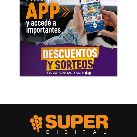
Al abordar la persecución política a sindicalistas y
sindicatos, Biró sostuvo que «el Estado me ha iniciado
una persecución mediática, gremial, jurídica y personal
por ser el secretario general de la Asociación de Pilotos.
Se trata de una campaña abierta y pública de difamación
llevada adelante por funcionarios del gobierno, utilizando
la aplicación Mi Argentina o las carteleras de las
estaciones terminales. Usaron todos los recursos del
Estado. Me imputaron delitos penales, me hicieron saber
que perseguían a mi familia, a mi mujer y a mis hijas, y
tuve que presentar un habeas corpus preventivo».
Biró también señaló que «el gobierno impulsó denuncias
y multas multimillonarias contras organizaciones
sindicales como las que hicieron a los compañeros de La
Fraternidad, la UTA, la Asociación de Personal
Aeronáutico o las acciones judiciales contra 170
trabajadores del subte».