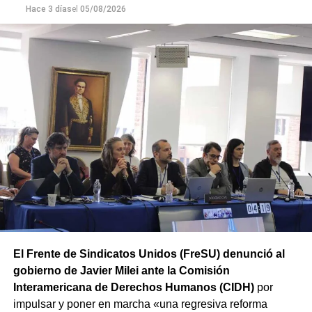
intermedio, pero sin los artículos que aprobaban el
Hace 3 días
el
05/08/2026
régimen de extranjerización de las tierras rurales. Cabe
destacar que numerosos senadores y gobernadores ya
habían adelantado su rechazo a esta modificación.
De esta forma, ATE mantiene la movilización prevista
y concentrará a partir de las 12 hs en Av. Rivadavia y
Rodriguez Peña (CABA).
Además, las movilizaciones se
replicarán en las principales ciudades de todas las
provincias en el marco de la Jornada Nacional de Lucha
convocada por el sindicato.
El Frente de Sindicatos Unidos (FreSU) denunció al
gobierno de Javier Milei ante la Comisión
Interamericana de Derechos Humanos (CIDH)
por
impulsar y poner en marcha «una regresiva reforma