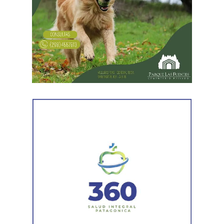
y salarios más bajos», dijo el secretario general de ATE,
Rodolfo Aguiar, al iniciar la exposición por parte del
FreSU, que solicitó la audiencia junto con el Centro de
Estudios Legales y Sociales (CELS) y el Sindicato de
Prensa de Buenos Aires (SiPreBA). Participaron también
representantes de la Asociación de Abogados
Laboralistas, Mariana Amartino y Matías Cremonte, y el
presidente de la Asociación Nacional de Jueces del
Trabajo (ANJUT), Juan Orsini.
Agregó que «aquello que sostuvo la OIT sobre que el
trabajo no es una mercancía se transformó en letra
muerta. Con esta reforma, estamos frente a un régimen de
compraventa de la fuerza de trabajo. En la Argentina,
enfrentamos un ataque al Estado de Derecho, a la
democracia, a la Constitución Nacional y al sistema
interamericano de derechos humanos. Por eso es que
esta comisión debe actuar».