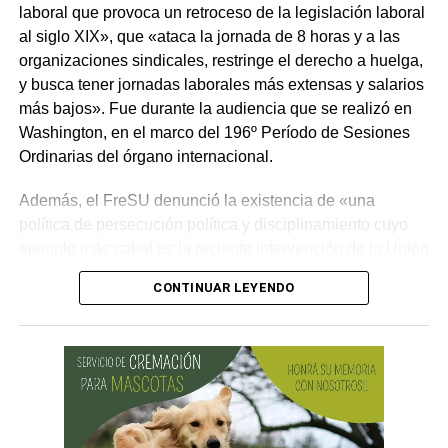
laboral que provoca un retroceso de la legislación laboral
al siglo XIX», que «ataca la jornada de 8 horas y a las
organizaciones sindicales, restringe el derecho a huelga,
y busca tener jornadas laborales más extensas y salarios
más bajos». Fue durante la audiencia que se realizó en
Washington, en el marco del 196º Período de Sesiones
Ordinarias del órgano internacional.
Además, el FreSU denunció la existencia de «una
política de persecución política y disciplinamiento cuyo
ejemplo más cabal es la reciente intervención de la Unión
Obrera Metalúrgica (UOM) y la persecución mediática,
CONTINUAR LEYENDO
gremial, jurídica y personal» desplegada por funcionarios
del gobierno contra el secretario general de Pilotos
(APLA), Pablo Biró.
«El espíritu de esta reforma es beneficiar sólo a los
empresarios y aumentar sus márgenes de rentabilidad a
partir de una mayor explotación. Jornadas más extensas