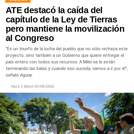
«Lo demuestran las encuestas, a Milei se le están
ATE destacó la caída del
terminando las balas. Tiene que saber que empezamos a
ir por él», sentenció Aguiar.
capítulo de la Ley de Tierras
pero mantiene la movilización
Las movilizaciones además se replicarán en todas las
al Congreso
provincias en el marco de la Jornada Nacional de
Lucha
dispuesta por el sindicato estatal en reclamo por
“Es un triunfo de la lucha del pueblo que no sólo rechaza este
«reapertura de paritarias y urgente recomposición salarial
proyecto, sino también a un Gobierno que quiere entregar el
y de jubilaciones; rechazo al vaciamiento de los
país entero con todos sus recursos. A Milei se le están
organismos públicos; pase a planta permanente de todas
terminando las balas y cuando eso suceda, vamos a ir por él”,
las y los trabajadores precarizados; rechazo a las
señaló Aguiar.
privatizaciones de empresas públicas; reincorporación de
todas las y los trabajadores despedidos; restitución de los
Hace 3 días
el
05/08/2026
fondos adeudados a las provincias y FGS de la ANSES; y
rechazo a la armonización de las Cajas Previsionales
Provinciales».