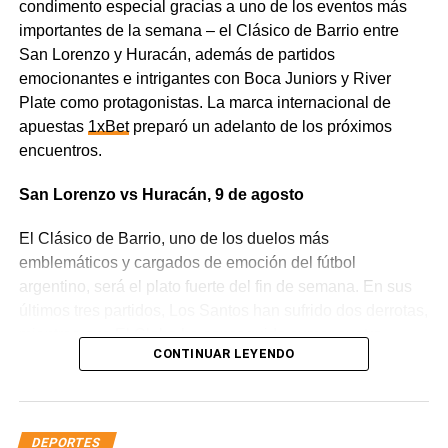
condimento especial gracias a uno de los eventos más
importantes de la semana – el Clásico de Barrio entre
San Lorenzo y Huracán, además de partidos
emocionantes e intrigantes con Boca Juniors y River
Plate como protagonistas. La marca internacional de
apuestas
1xBet
preparó un adelanto de los próximos
encuentros.
San Lorenzo vs Huracán, 9 de agosto
El Clásico de Barrio, uno de los duelos más
emblemáticos y cargados de emoción del fútbol
argentino, será el plato fuerte del fin de semana. En sus
últimos tres partidos, Los Santos han sufrido dos derrotas,
mientras que El Globo ha conseguido sumar cuatro
CONTINUAR LEYENDO
puntos. El cruce entre estos dos viejos rivales va mucho
más allá de un partido cualquiera, ya que los equipos van
a pelear no solo por mejorar su posición en la liga, sino
también por defender el honor de sus clubes.
DEPORTES