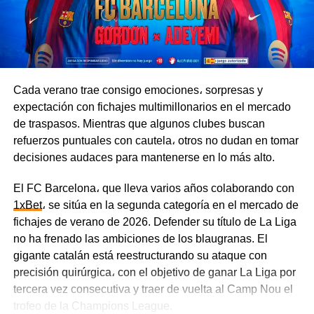
competencias al mismo tiempo y tiene que repartir sus
esfuerzos entre la Primera División, la Copa Argentina y
la Copa Sudamericana. El Fortín, en cambio, está
completamente enfocado en sus compromisos en el país
y podría llegar al partido en mejores condiciones.
Cada verano trae consigo emociones، sorpresas y
expectación con fichajes multimillonarios en el mercado
El Xeneize buscará sumar tres puntos clave en casa, por
de traspasos. Mientras que algunos clubes buscan
lo que tomará la iniciativa e irá al ataque con agresividad.
refuerzos puntuales con cautela، otros no dudan en tomar
Por su parte, Vélez está bien organizado en el fondo y es
decisiones audaces para mantenerse en lo más alto.
capaz de complicarle la vida a su rival con contraataques
veloces.
El FC Barcelona، que lleva varios años colaborando con
1xBet
، se sitúa en la segunda categoría en el mercado de
Tigre vs. River Plate, 8 de agosto
fichajes de verano de 2026. Defender su título de La Liga
no ha frenado las ambiciones de los blaugranas. El
Los Millonarios atraviesan una racha de mala suerte y
gigante catalán está reestructurando su ataque con
todavía no han sumado ningún punto. En sus tres
precisión quirúrgica، con el objetivo de ganar La Liga por
primeros partidos, River Plate claramente no pasó por su
tercera vez consecutiva y traer de vuelta al Camp Nou el
mejor momento — el equipo superó a sus rivales en la
trofeo de la Champions League.
calidad del juego y en las estadísticas, pero sufrió tres