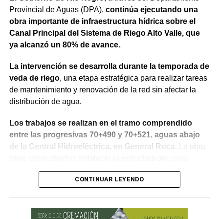
beneficios de estas inversiones”.
Provincial de Aguas (DPA),
continúa ejecutando una
obra importante de infraestructura hídrica sobre el
Weretilneck estuvo acompañado por los ministros de
Canal Principal del Sistema de Riego Alto Valle, que
Desarrollo Económico y Productivo, Carlos Banacloy; de
ya alcanzó un 80% de avance.
Salud, Demetrio Thalasselis y de Hacienda, Gabriel
Sánchez, junto al director ejecutivo de la Unidad
La intervención se desarrolla durante la temporada de
Provincial de Coordinación y Ejecución del
veda de riego
, una etapa estratégica para realizar tareas
Financiamiento Externo (UPCEFE), Martín Camiña.
de mantenimiento y renovación de la red sin afectar la
distribución de agua.
Los proyectos
Los trabajos se realizan en el tramo comprendido
El programa reúne cinco proyectos estratégicos. En
entre las progresivas 70+490 y 70+521, aguas abajo
Guardia Mitre se construirán 85 km de nueva red eléctrica
de la Central Hidroeléctrica, en General Roca.
La obra
y 3 centros de transformación. La obra ampliará las
tiene como objetivo fortalecer la estructura del canal
conexiones rurales, permitirá incorporar bombeo y riego
mediante el recambio de siete losas de hormigón del
presurizado y reducirá más de 50% el costo energético
CONTINUAR LEYENDO
revestimiento del talud sobre la margen derecha, la
por hectárea.
reposición de juntas y la reconstrucción de un tramo de
vereda, mejorando la seguridad y el funcionamiento del
En Negro Muerto se instalarán 32,2 km de red eléctrica,
sistema.
un cruce sobre el río Negro y 7 centros de transformación.