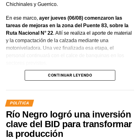
Chichinales y Guerrico.
En ese marco,
ayer jueves (06/08) comenzaron las
tareas de mejoras en la zona del Puente 83, sobre la
Ruta Nacional N° 22
. Allí se realiza el aporte de material
y la compactación de la calzada mediante una
motoniveladora. Una vez finalizada esa etapa, el
personal continuará con el calce de banquinas en los
sectores previstos.
CONTINUAR LEYENDO
POLÍTICA
Río Negro logró una inversión
clave del BID para transformar
la producción
Desde Vialidad Nacional informaron que,
durante las