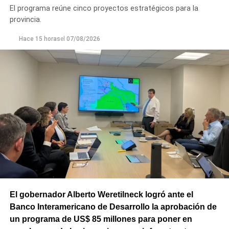
próximas semanas, el operativo de bacheo será
El programa reúne cinco proyectos estratégicos para la
reforzado con dos nuevas cuadrillas de trabajo y dos
provincia.
camiones bacheadores, lo que permitirá incrementar
Hace 15 horas
el
07/08/2026
el ritmo de ejecución y optimizar las tareas de
mantenimiento en distintos puntos del Alto Valle.
Por otra parte, el organismo avanza con el relevamiento
técnico que definirá los tramos de la Ruta Nacional N°
151 donde se aplicarán 5.000 toneladas de mezcla
asfáltica en caliente, una obra destinada a recuperar los
sectores más deteriorados y mejorar las condiciones de
transitabilidad.
El gobernador Alberto Weretilneck logró ante el
Banco Interamericano de Desarrollo la aprobación de
un programa de US$ 85 millones para poner en