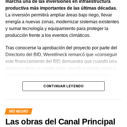
marcha una de las inversiones en infraestructura
productiva más importantes de las últimas décadas.
La inversión permitirá ampliar áreas bajo riego, llevar
energía a nuevas zonas, modernizar sistemas existentes
y sumar tecnología y equipamiento para proteger la
producción frente a los eventos climáticos.
Tras conocerse la aprobación del proyecto por parte del
Directorio del BID, Weretilneck remarcó que «conseguir
este financiamiento del BID demuestra que cuando una
provincia tiene un rumbo claro, planifica a largo plazo y
cumple con sus compromisos, el mundo acompaña.
Estos fondos llegan porque Río Negro tiene un proyecto
CONTINUAR LEYENDO
de desarrollo serio, con obras concretas y una visión de
futuro».
El monto total del Programa es de US$ 85 millones.
RÍO NEGRO
De ese total, US$ 80 millones serán financiados con
Las obras del Canal Principal
recursos del Banco Interamericano de Desarrollo y