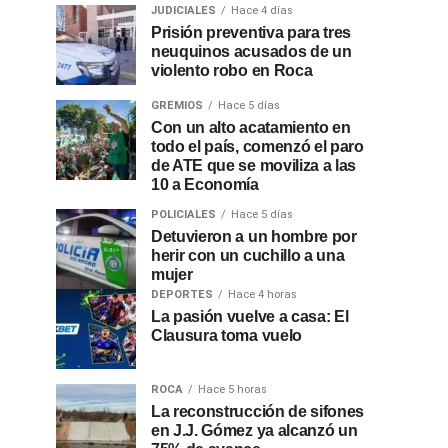
JUDICIALES
Hace 4 días
Prisión preventiva para tres
neuquinos acusados de un
violento robo en Roca
GREMIOS
Hace 5 días
Con un alto acatamiento en
todo el país, comenzó el paro
de ATE que se moviliza a las
10 a Economía
POLICIALES
Hace 5 días
Detuvieron a un hombre por
herir con un cuchillo a una
mujer
DEPORTES
Hace 4 horas
La pasión vuelve a casa: El
Clausura toma vuelo
ROCA
Hace 5 horas
La reconstrucción de sifones
en J.J. Gómez ya alcanzó un