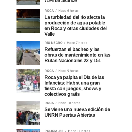
75% de avance
ROCA
Hace 6 horas
La turbiedad del río afecta la
producción de agua potable
en Roca y otras ciudades del
Valle
RÍO NEGRO
Hace 7 horas
Refuerzan el bacheo y las
obras de mantenimiento en las
Rutas Nacionales 22 y 151
ROCA
Hace 9 horas
Roca ya palpita el Día de las
Infancias: Habrá una gran
fiesta con juegos, shows y
colectivos gratis
ROCA
Hace 10 horas
Se viene una nueva edición de
UNRN Puertas Abiertas
POLICIALES
Hace 11 horas