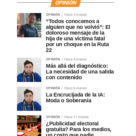
OPINIÓN
OPINIÓN
Hace 3 meses
“Todos conocemos a
alguien que no volvió”: El
doloroso mensaje de la
hija de una víctima fatal
por un choque en la Ruta
22
OPINIÓN
Hace 4 meses
Más allá del diagnóstico:
La necesidad de una salida
con contenido
OPINIÓN
Hace 6 meses
La Encrucijada de la IA:
Moda o Soberanía
OPINIÓN
Hace 11 meses
¿Publicidad electoral
gratuita? Para los medios,
un costo que nadie