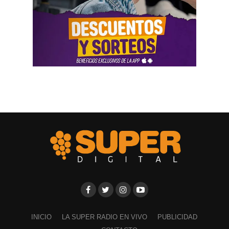
llevada adelante por funcionarios del gobierno, utilizando
la aplicación Mi Argentina o las carteleras de las
estaciones terminales. Usaron todos los recursos del
Estado. Me imputaron delitos penales, me hicieron saber
que perseguían a mi familia, a mi mujer y a mis hijas, y
tuve que presentar un habeas corpus preventivo».
Biró también señaló que «el gobierno impulsó denuncias
y multas multimillonarias contras organizaciones
sindicales como las que hicieron a los compañeros de La
Fraternidad, la UTA, la Asociación de Personal
Aeronáutico o las acciones judiciales contra 170
trabajadores del subte».
Ante las exposiciones de los solicitantes de la audiencia,
los comisionados de la CIDH hicieron algunos
cuestionamientos y solicitaron explicaciones a los
representantes del Gobierno argentino por los modos y
INICIO
LA SUPER RADIO EN VIVO
PUBLICIDAD
las irregularidades a la hora de implementar la reforma