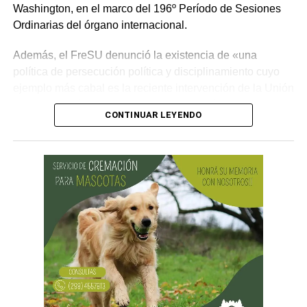
Washington, en el marco del 196º Período de Sesiones
Ordinarias del órgano internacional.
Además, el FreSU denunció la existencia de «una
política de persecución política y disciplinamiento cuyo
ejemplo más cabal es la reciente intervención de la Unión
Obrera Metalúrgica (UOM) y la persecución mediática,
CONTINUAR LEYENDO
gremial, jurídica y personal» desplegada por funcionarios
del gobierno contra el secretario general de Pilotos
(APLA), Pablo Biró.
«El espíritu de esta reforma es beneficiar sólo a los
empresarios y aumentar sus márgenes de rentabilidad a
partir de una mayor explotación. Jornadas más extensas
y salarios más bajos», dijo el secretario general de ATE,
Rodolfo Aguiar, al iniciar la exposición por parte del
FreSU, que solicitó la audiencia junto con el Centro de
Estudios Legales y Sociales (CELS) y el Sindicato de
Prensa de Buenos Aires (SiPreBA). Participaron también