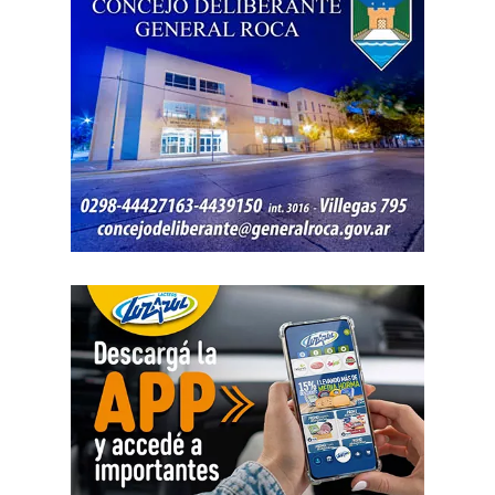
internet, luz y gas. Todo eso produjo una caída del salario
que tiene un impacto directo e indirecto sobre las
mujeres».
«Estamos viviendo una brutal disputa por el tiempo.
Mientras la reforma laboral ataca una de las conquistas
fundacionales como la jornada de 8 horas, instalando un
banco de horas flexible, que borra los límites entre lo
personal y lo laboral, debemos recurrir a varios empleos
para poder sostener la vida», dijo Chevalier y subrayó
que «esta pobreza de tiempo impacta de manera
asimétrica sobre las mujeres, provoca una crisis sobre los
cuidados y desorganiza los hogares».
Al abordar la persecución política a sindicalistas y
sindicatos, Biró sostuvo que «el Estado me ha iniciado
una persecución mediática, gremial, jurídica y personal
por ser el secretario general de la Asociación de Pilotos.
Se trata de una campaña abierta y pública de difamación