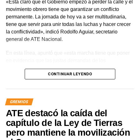
«Está claro que el Gobierno empezó a perder la calle y el
movimiento obrero tiene que garantizar un conflicto
permanente. La jornada de hoy va a ser multitudinaria,
tiene que servir para unir todas las luchas y hacer crecer
la conflictividad», indicó Rodolfo Aguiar, secretario
general de ATE Nacional.
En esta línea, apuntó que «esta marcha tiene que poner
en evidencia que las justas demandas de los
trabajadores, jubilados y los sectores populares no
CONTINUAR LEYENDO
encuentran respuestas, y que el gobierno es el exclusivo
responsable de la angustia en la que está sumida la
mayoría de la sociedad».
GREMIOS
«Lo demuestran las encuestas, a Milei se le están
ATE destacó la caída del
terminando las balas. Tiene que saber que empezamos a
ir por él», sentenció Aguiar.
capítulo de la Ley de Tierras
pero mantiene la movilización
Las movilizaciones además se replicarán en todas las