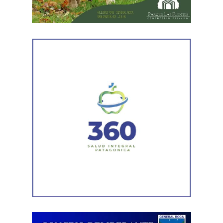
representantes de la Asociación de Abogados
Laboralistas, Mariana Amartino y Matías Cremonte, y el
presidente de la Asociación Nacional de Jueces del
Trabajo (ANJUT), Juan Orsini.
Agregó que «aquello que sostuvo la OIT sobre que el
trabajo no es una mercancía se transformó en letra
muerta. Con esta reforma, estamos frente a un régimen de
compraventa de la fuerza de trabajo. En la Argentina,
enfrentamos un ataque al Estado de Derecho, a la
democracia, a la Constitución Nacional y al sistema
interamericano de derechos humanos. Por eso es que
esta comisión debe actuar».
Luego, la secretaria general de Conadu, Clara Chevalier,
precisó que, como parte de esa política de destrucción de
los derechos laborales, «el gobierno nacional produjo
una desregulación de los precios fundamentales para la
vida, como las tarifas de transporte, telefonía celular,