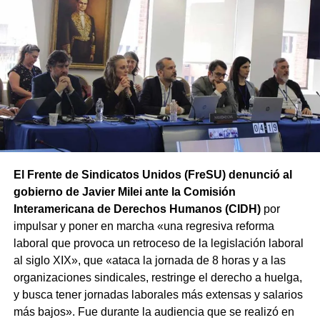
y concentrará a partir de las 12 hs en Av. Rivadavia y
Rodriguez Peña (CABA).
Además, las movilizaciones se
replicarán en las principales ciudades de todas las
provincias en el marco de la Jornada Nacional de Lucha
convocada por el sindicato.
El Frente de Sindicatos Unidos (FreSU) denunció al
gobierno de Javier Milei ante la Comisión
Interamericana de Derechos Humanos (CIDH)
por
impulsar y poner en marcha «una regresiva reforma
laboral que provoca un retroceso de la legislación laboral
al siglo XIX», que «ataca la jornada de 8 horas y a las
organizaciones sindicales, restringe el derecho a huelga,
y busca tener jornadas laborales más extensas y salarios
más bajos». Fue durante la audiencia que se realizó en