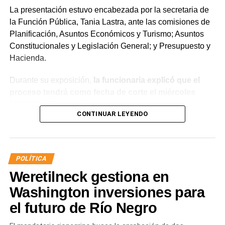
La presentación estuvo encabezada por la secretaria de
la Función Pública, Tania Lastra, ante las comisiones de
Planificación, Asuntos Económicos y Turismo; Asuntos
Constitucionales y Legislación General; y Presupuesto y
Hacienda.
Durante su exposición,
la funcionaria explicó que el
proceso tendrá como fecha de corte el miércoles
(31/12/2025) y detalló que, para acceder a la
CONTINUAR LEYENDO
estabilidad, los agentes deberán aprobar el examen
de idoneidad a través del Instituto Provincial de la
Administración Pública (IPAP), no registrar sanciones
superiores a 10 días de suspensión ante la Junta de
POLÍTICA
Disciplina, contar con un informe favorable y acreditar
Weretilneck gestiona en
aptitud psicofísica mediante la Junta Médica
Provincial.
Washington inversiones para
el futuro de Río Negro
Además, Lastra aseguró que el salario neto de los
trabajadores no sufrirá reducciones y remarcó que todo el