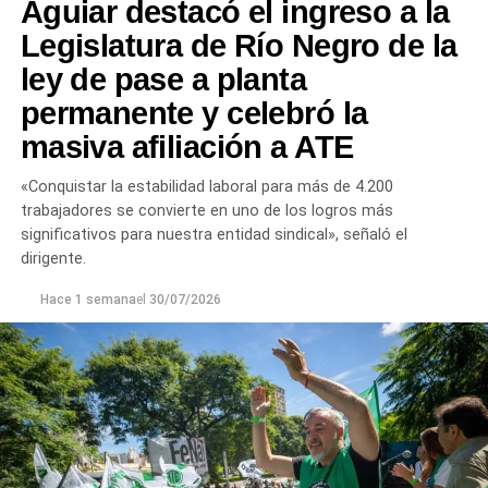
Aguiar destacó el ingreso a la
Legislatura de Río Negro de la
ley de pase a planta
permanente y celebró la
masiva afiliación a ATE
«Conquistar la estabilidad laboral para más de 4.200
trabajadores se convierte en uno de los logros más
significativos para nuestra entidad sindical», señaló el
dirigente.
Hace 1 semana
el
30/07/2026
Las gestiones ante el BID comprenden un crédito de
85 millones de dólares destinado a ampliar la
producción, incorporar nuevas áreas bajo riego
y
fortalecer la capacidad de la provincia para enfrentar los
efectos del cambio climático;
y otro de 60 millones de