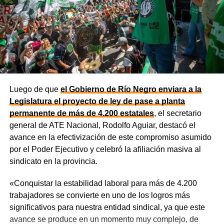
dólares para equipamiento y modernización de los
hospitales
.
El gobernador está acompañado por el ministro de
Desarrollo Económico y Productivo, Carlos Banacloy; el
ministro de Salud, Demetrio Thalasselis; el ministro de
Hacienda, Gabriel Sánchez y el director ejecutivo de la
Unidad Provincial de Coordinación y Ejecución del
Luego de que
el Gobierno de Río Negro enviara a la
Financiamiento Externo (UPCEFE), Martín Camiña.
Legislatura el proyecto de ley de pase a planta
permanente de más de 4.200 estatales
, el secretario
general de ATE Nacional, Rodolfo Aguiar, destacó el
avance en la efectivización de este compromiso asumido
por el Poder Ejecutivo y celebró la afiliación masiva al
sindicato en la provincia.
«Conquistar la estabilidad laboral para más de 4.200
trabajadores se convierte en uno de los logros más
significativos para nuestra entidad sindical, ya que este
avance se produce en un momento muy complejo, de