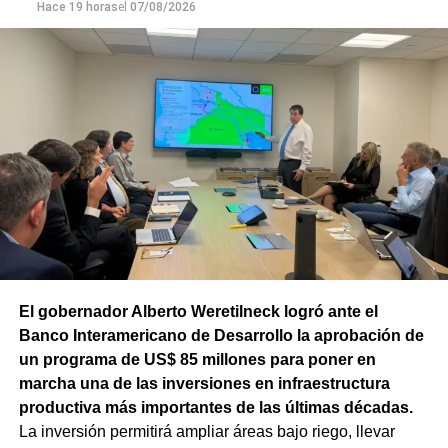
Hace 19 horas
el
07/08/2026
el ritmo de ejecución y optimizar las tareas de
mantenimiento en distintos puntos del Alto Valle.
Por otra parte, el organismo avanza con el relevamiento
técnico que definirá los tramos de la Ruta Nacional N°
151 donde se aplicarán 5.000 toneladas de mezcla
asfáltica en caliente, una obra destinada a recuperar los
sectores más deteriorados y mejorar las condiciones de
transitabilidad.
El gobernador Alberto Weretilneck logró ante el
Banco Interamericano de Desarrollo la aprobación de
un programa de US$ 85 millones para poner en
marcha una de las inversiones en infraestructura
productiva más importantes de las últimas décadas.
La inversión permitirá ampliar áreas bajo riego, llevar