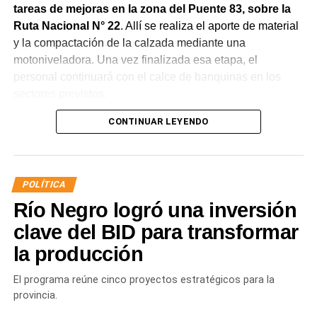
tareas de mejoras en la zona del Puente 83, sobre la
Ruta Nacional N° 22
. Allí se realiza el aporte de material
y la compactación de la calzada mediante una
motoniveladora. Una vez finalizada esa etapa, el
personal continuará con el calce de banquinas en los
sectores previstos.
CONTINUAR LEYENDO
POLÍTICA
Río Negro logró una inversión
clave del BID para transformar
la producción
Desde Vialidad Nacional informaron que,
durante las
próximas semanas, el operativo de bacheo será
El programa reúne cinco proyectos estratégicos para la
reforzado con dos nuevas cuadrillas de trabajo y dos
provincia.
camiones bacheadores, lo que permitirá incrementar