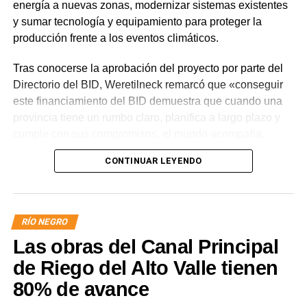
energía a nuevas zonas, modernizar sistemas existentes
y sumar tecnología y equipamiento para proteger la
producción frente a los eventos climáticos.
Tras conocerse la aprobación del proyecto por parte del
Directorio del BID, Weretilneck remarcó que «conseguir
este financiamiento del BID demuestra que cuando una
provincia tiene un rumbo claro, planifica a largo plazo y
cumple con sus compromisos, el mundo acompaña.
Estos fondos llegan porque Río Negro tiene un proyecto
CONTINUAR LEYENDO
de desarrollo serio, con obras concretas y una visión de
futuro».
El monto total del Programa es de US$ 85 millones.
RÍO NEGRO
De ese total, US$ 80 millones serán financiados con
Las obras del Canal Principal
recursos del Banco Interamericano de Desarrollo y
US$ 5 millones con recursos propios de la provincia
de Riego del Alto Valle tienen
de Río Negro.
80% de avance