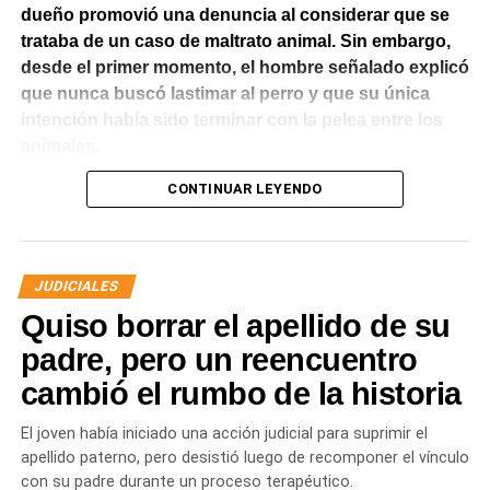
dueño promovió una denuncia al considerar que se
trataba de un caso de maltrato animal. Sin embargo,
desde el primer momento, el hombre señalado explicó
que nunca buscó lastimar al perro y que su única
intención había sido terminar con la pelea entre los
animales.
CONTINUAR LEYENDO
El Juzgado de Paz analizó el caso y resolvió desestimar
la denuncia y archivar las actuaciones. La jueza concluyó
que los hechos no configuraban la contravención de
maltrato animal prevista en el Código Contravencional.
JUDICIALES
Quiso borrar el apellido de su
La sentencia destacó que esa figura exige una conducta
dolosa, es decir, la voluntad de provocar daño al animal.
padre, pero un reencuentro
En este caso, la magistrada entendió que del propio
cambió el rumbo de la historia
relato del denunciante surgía que el hombre actuó para
separar a los perros y no con el propósito de herir al
El joven había iniciado una acción judicial para suprimir el
border collie. La lesión fue consecuencia del intento de
apellido paterno, pero desistió luego de recomponer el vínculo
evitar la pelea y no de una acción dirigida a causar
con su padre durante un proceso terapéutico.