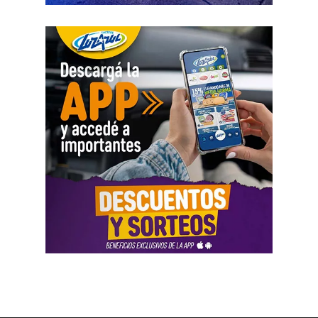
registró variaciones importantes entre ingresos, egresos y
saldos durante varios meses. La sentencia tomó esos
movimientos como parte del análisis patrimonial, aunque
no los consideró suficientes para establecer por sí solos
una cifra definitiva.
Las declaraciones testimoniales completaron el cuadro.
Varias personas hablaron sobre locales gastronómicos,
viajes al exterior, vehículos y nivel de vida. Otro
testimonio mencionó la relación del progenitor con una
empresa que ocupaba un inmueble comercial.
Aun con ese conjunto de pruebas, la jueza señaló que
faltó documentación contable específica. También
sostuvo que el progenitor estaba en mejores condiciones
de presentar información precisa sobre sus ingresos, su
patrimonio y las ganancias de las sociedades.
El fallo aplicó el criterio de las cargas probatorias
dinámicas. Según la resolución, ese principio impone el