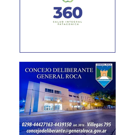
más piezas. Según la sentencia,
el progenitor aparecía
registrado como socio, gerente o administrador en
distintas firmas. A esa información se agregó un
contrato de franquicia para la explotación de un local
comercial. La documentación acreditó vínculos con
sociedades, comercios y emprendimientos. Sin
embargo, el expediente no permitió determinar con
exactitud cuánto dinero generaban esas actividades
ni qué parte correspondía al progenitor.
La jueza también examinó una certificación contable que
él mismo presentó. Ese documento informó un promedio
de ingresos durante un período determinado y consignó
una relación laboral con una de las empresas. El fallo
aclaró que esos datos no reflejaban necesariamente la
totalidad de los recursos, ya que existían otras
participaciones comerciales acreditadas en la causa.
El informe bancario añadió otro elemento. La cuenta