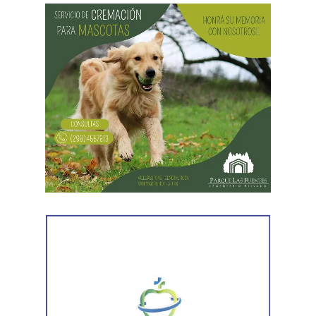
La discusión quedó centrada en una pregunta: cuál
era su capacidad económica real.
El primer tramo de la respuesta apareció en los
informes tributarios. La Agencia de Recaudación
Tributaria de Río Negro informó que el progenitor
figuraba inscripto en actividades vinculadas con
servicios gastronómicos, asesoramiento y gestión
empresarial.
También registró vehículos a su nombre.
Luego llegaron los datos de la Municipalidad de
Cipolletti. Los registros indicaron la existencia de una
habilitación comercial vigente para un establecimiento
gastronómico y señalaron su participación como socio
gerente en una sociedad. Otro informe municipal dio
cuenta de antecedentes vinculados con inmuebles y
permisos comerciales.
La Agencia de Recaudación y Control Aduanero sumó