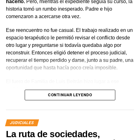
hacerlo.
Pero, mientras el expediente seguía su curso, la
contravencional no impide que el dueño del perro
historia tomó un rumbo inesperado. Padre e hijo
lesionado reclame por la vía civil una indemnización
comenzaron a acercarse otra vez.
por los daños que considere haber sufrido.
Ese reencuentro no fue casual. El trabajo realizado en un
espacio terapéutico le permitió revisar el conflicto desde
otro lugar y preguntarse si todavía quedaba algo por
reconstruir. Entonces eligió detener el proceso judicial,
recuperar el tiempo perdido y darse, junto a su padre, una
oportunidad que hasta hacía poco creía imposible.
El fuero de Familia de Luis Beltrán hizo lugar a ese
pedido, declaró concluido el proceso por desistimiento y
CONTINUAR LEYENDO
ordenó el archivo de las actuaciones. La jueza consideró
que se encontraban reunidos los requisitos previstos por
la legislación para poner fin al expediente.
JUDICIALES
El joven había promovido la acción para solicitar la
La ruta de sociedades,
supresión de su apellido paterno. Durante la etapa inicial