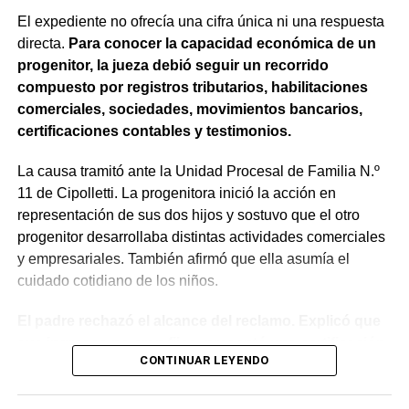
trasladada, la otra parte haya sido notificada.
El expediente no ofrecía una cifra única ni una respuesta
directa.
Para conocer la capacidad económica de un
Como en este caso ese traslado aún no se había
progenitor, la jueza debió seguir un recorrido
concretado, la jueza entendió que estaban cumplidos
compuesto por registros tributarios, habilitaciones
todos los requisitos legales para admitir el desistimiento y
comerciales, sociedades, movimientos bancarios,
declarar extinguido el proceso.
certificaciones contables y testimonios.
«En virtud de ello entiendo que se encuentran
La causa tramitó ante la Unidad Procesal de Familia N.º
configurados los recaudos previstos en el artículo 278,
11 de Cipolletti. La progenitora inició la acción en
para que opere el desistimiento del proceso por voluntad
representación de sus dos hijos y sostuvo que el otro
de la parte», explicó. Además, se estableció que las
progenitor desarrollaba distintas actividades comerciales
actuaciones permanezcan archivadas en formato digital,
y empresariales. También afirmó que ella asumía el
conforme a la normativa vigente del Poder Judicial de Río
cuidado cotidiano de los niños.
Negro.
El padre rechazó el alcance del reclamo. Explicó que
sus ingresos no eran fijos, presentó una certificación
CONTINUAR LEYENDO
contable y acompañó documentación bancaria.
Además, sostuvo que realizaba aportes mensuales y
entregas de alimentos, ropa y útiles escolares.