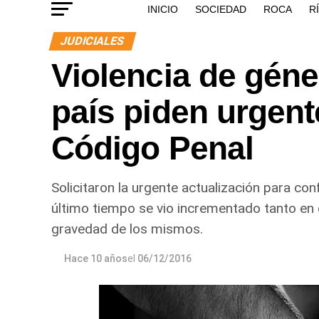
INICIO
SOCIEDAD
ROCA
R
JUDICIALES
Violencia de géne
país piden urgent
Código Penal
Solicitaron la urgente actualización para conf
último tiempo se vio incrementado tanto en
gravedad de los mismos.
Hace 10 años
el
06/12/2016