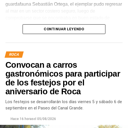
guardafauna Sebastián Ortega, el ejemplar pudo regresar
al mar en un sector costero seguro, luego de
comprobarse que se encontraba en buen estado de
salud.
CONTINUAR LEYENDO
La intervención permitió evitar situaciones de riesgo tanto
para el lobo marino como para vecinos, turistas y
mascotas que circulaban por el lugar. Tras una
ROCA
evaluación clínica, el animal fue trasladado mediante
Convocan a carros
protocolos de manejo seguro y liberado en un ambiente
adecuado para su descanso.
gastronómicos para participar
de los festejos por el
aniversario de Roca
Los festejos se desarrollarán los días viernes 5 y sábado 6 de
septiembre en el Paseo del Canal Grande.
Hace 16 horas
el
05/08/2026