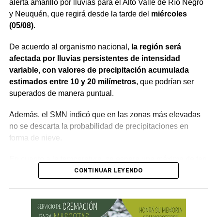
alerta amarillo por lluvias para el Alto Valle de Río Negro
y Neuquén, que regirá desde la tarde del
miércoles
(05/08)
.
De acuerdo al organismo nacional,
la región será
afectada por lluvias persistentes de intensidad
variable, con valores de precipitación acumulada
estimados entre 10 y 20 milímetros
, que podrían ser
superados de manera puntual.
Además, el SMN indicó que en las zonas más elevadas
no se descarta la probabilidad de precipitaciones en
forma de nieve.
En cuanto a la temperatura, se espera una máxima de tan
sólo 8°C, mientras que la mínima llegaría a los 0°C,
CONTINUAR LEYENDO
según la Autoridad Interjurisdiccional de las Cuencas
(AIC).
No obstante, se prevén mejoras desde el jueves (06/08),