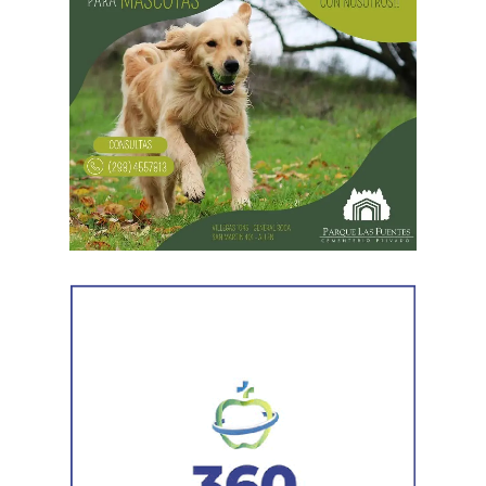
donde el termómetro alcanzaría los 12°C durante el día y
-4°C en la noche. Podrían darse vientos regulares con
ráfagas de hasta 50 km/h.
Desde el viernes (07/08) se intensifican las ráfagas con
períodos inestables aislados. La máxima será de 12°C y
la mínima de -3°C.
Nubosidad variable el fin de semana con ingreso de aire
polar a partir del domingo (09/08), con mínimas que
llegarían a los -7°C.