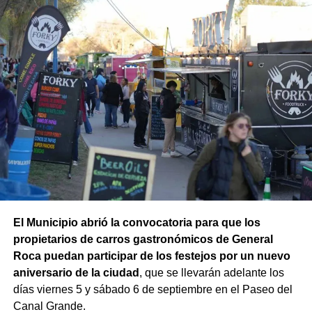
En la misma jornada, el equipo también rescató un
ejemplar de macá plateado, una especie característica de
la Patagonia. El ave fue trasladada para su evaluación y
permanece en rehabilitación, donde recibe los cuidados
necesarios hasta que esté en condiciones de ser liberada
nuevamente en su ambiente natural.
El subsecretario de Fauna Silvestre, Iván López, destacó
El Municipio abrió la convocatoria para que los
el trabajo realizado por los equipos: “Cada rescate refleja
propietarios de carros gastronómicos de General
el compromiso de nuestros equipos con la protección de
Roca puedan participar de los festejos por un nuevo
la fauna silvestre y con una convivencia responsable
aniversario de la ciudad
, que se llevarán adelante los
entre las personas y la naturaleza. Quiero destacar
días viernes 5 y sábado 6 de septiembre en el Paseo del
especialmente el trabajo conjunto de todos los
Canal Grande.