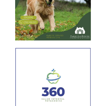
Desde Vialidad Nacional informaron que,
durante las
próximas semanas, el operativo de bacheo será
reforzado con dos nuevas cuadrillas de trabajo y dos
camiones bacheadores, lo que permitirá incrementar
el ritmo de ejecución y optimizar las tareas de
mantenimiento en distintos puntos del Alto Valle.
Por otra parte, el organismo avanza con el relevamiento
técnico que definirá los tramos de la Ruta Nacional N°
151 donde se aplicarán 5.000 toneladas de mezcla
asfáltica en caliente, una obra destinada a recuperar los
sectores más deteriorados y mejorar las condiciones de
transitabilidad.