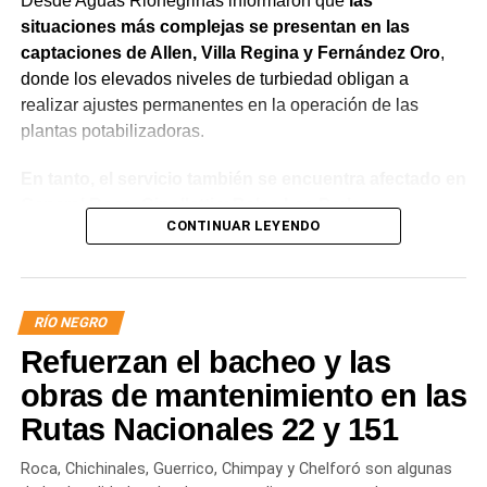
Desde Aguas Rionegrinas informaron que
las
situaciones más complejas se presentan en las
captaciones de Allen, Villa Regina y Fernández Oro
,
donde los elevados niveles de turbiedad obligan a
realizar ajustes permanentes en la operación de las
plantas potabilizadoras.
En tanto, el servicio también se encuentra afectado en
General Roca, Cipolletti y Balsa Las Perlas,
CONTINUAR LEYENDO
localidades donde podrían registrarse bajas de
presión o interrupciones temporales
mientras se
trabaja para sostener la producción de agua potable.
RÍO NEGRO
Por otra parte, en Gral. E. Godoy se registran valores de
Refuerzan el bacheo y las
turbiedad cercanos a 80 NTU, mientras que en
Chichinales rondan los 10 NTU. En ambos casos, las
obras de mantenimiento en las
plantas continúan funcionando con monitoreo
Rutas Nacionales 22 y 151
permanente.
Roca, Chichinales, Guerrico, Chimpay y Chelforó son algunas
Los equipos técnicos de Aguas Rionegrinas mantienen