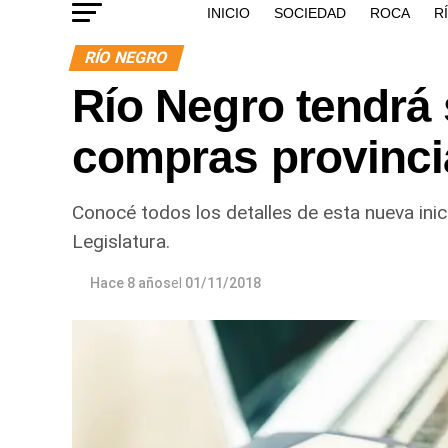
INICIO
SOCIEDAD
ROCA
R
RÍO NEGRO
Río Negro tendrá 
compras provinci
Conocé todos los detalles de esta nueva ini
Legislatura.
Hace 8 años
el
01/11/2018