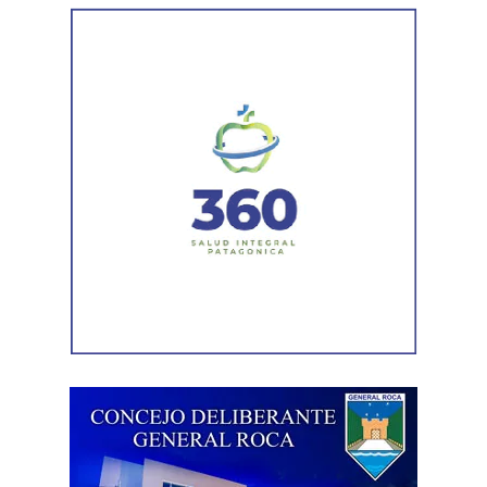
Por otra parte, el organismo avanza con el relevamiento
técnico que definirá los tramos de la Ruta Nacional N°
151 donde se aplicarán 5.000 toneladas de mezcla
asfáltica en caliente, una obra destinada a recuperar los
sectores más deteriorados y mejorar las condiciones de
transitabilidad.