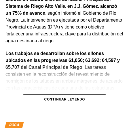
Sistema de Riego Alto Valle, en J.J. Gómez, alcanzó
un 75% de avance
, según informó el Gobierno de Río
Negro. La intervención es ejecutada por el Departamento
Provincial de Aguas (DPA) y tiene como objetivo
fortalecer una infraestructura clave para la distribución del
agua destinada al riego.
Los trabajos se desarrollan sobre los sifones
ubicados en las progresivas 61,050; 63,692; 64,597 y
65,707 del Canal Principal de Riego
. Las tareas
consisten en la reconstrucción del revestimiento de
hormigón de los taludes en ambas márgenes, de acuerdo
con las características de cada una de las estructuras.
CONTINUAR LEYENDO
La obra incluye la demolición de losas deterioradas, la
incorporación de suelo granular en los sectores que lo
requieren, la ejecución de un nuevo revestimiento de
hormigón reforzado con malla de acero y el sellado de
ROCA
juntas para mejorar la durabilidad de la infraestructura.