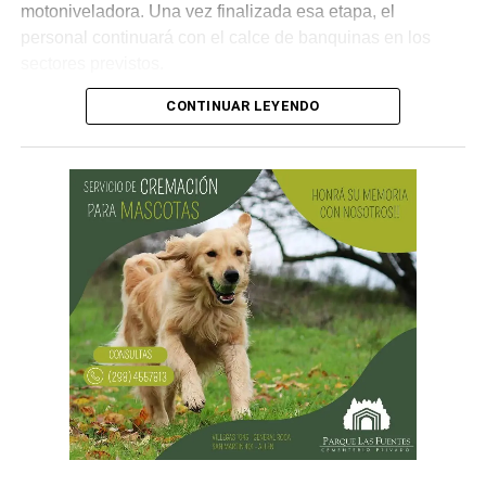
motoniveladora. Una vez finalizada esa etapa, el
personal continuará con el calce de banquinas en los
sectores previstos.
CONTINUAR LEYENDO
Desde Vialidad Nacional informaron que,
durante las
próximas semanas, el operativo de bacheo será
reforzado con dos nuevas cuadrillas de trabajo y dos
camiones bacheadores, lo que permitirá incrementar
el ritmo de ejecución y optimizar las tareas de
mantenimiento en distintos puntos del Alto Valle.