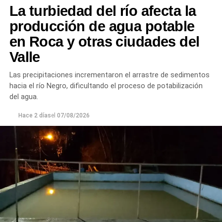
La turbiedad del río afecta la
Desde el DPA destacaron que esta intervención forma
producción de agua potable
parte del plan de mantenimiento y renovación de la
en Roca y otras ciudades del
infraestructura hídrica provincial, con el propósito de
Valle
optimizar la conducción del agua, preservar el Canal
Principal de Riego y brindar un servicio más eficiente y
Las precipitaciones incrementaron el arrastre de sedimentos
seguro para los productores del Alto Valle.
hacia el río Negro, dificultando el proceso de potabilización
del agua.
Hace 2 días
el
07/08/2026