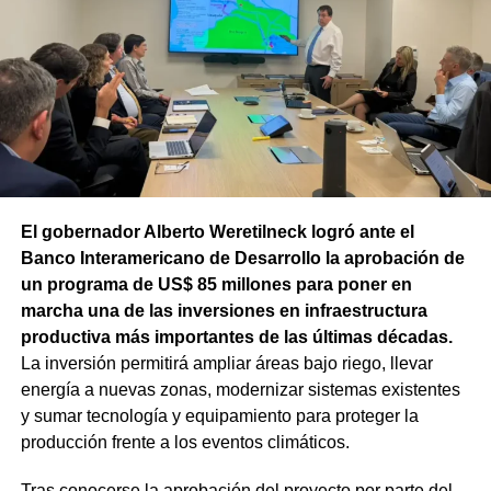
técnico que definirá los tramos de la Ruta Nacional N°
151 donde se aplicarán 5.000 toneladas de mezcla
asfáltica en caliente, una obra destinada a recuperar los
sectores más deteriorados y mejorar las condiciones de
transitabilidad.
El gobernador Alberto Weretilneck logró ante el
Banco Interamericano de Desarrollo la aprobación de
un programa de US$ 85 millones para poner en
marcha una de las inversiones en infraestructura
productiva más importantes de las últimas décadas.
La inversión permitirá ampliar áreas bajo riego, llevar
energía a nuevas zonas, modernizar sistemas existentes
y sumar tecnología y equipamiento para proteger la
producción frente a los eventos climáticos.
Tras conocerse la aprobación del proyecto por parte del