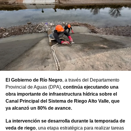
seguir fortaleciendo”, sostuvo.
“Proyectos de esta envergadura serían imposibles de
concretar sin este financiamiento internacional. Todo
nuestro agradecimiento al BID por confiar en el camino
que estamos recorriendo y en la visión de futuro que
tenemos para Río Negro”, dijo el gobernador.
Finalmente, el mandatario aseveró que “el rumbo está
claro y genera confianza, ahora el desafío es seguir
trabajando para que los rionegrinos disfruten los
El Gobierno de Río Negro
, a través del Departamento
beneficios de estas inversiones”.
Provincial de Aguas (DPA),
continúa ejecutando una
obra importante de infraestructura hídrica sobre el
Weretilneck estuvo acompañado por los ministros de
Canal Principal del Sistema de Riego Alto Valle, que
Desarrollo Económico y Productivo, Carlos Banacloy; de
ya alcanzó un 80% de avance.
Salud, Demetrio Thalasselis y de Hacienda, Gabriel
Sánchez, junto al director ejecutivo de la Unidad
La intervención se desarrolla durante la temporada de
Provincial de Coordinación y Ejecución del
veda de riego
, una etapa estratégica para realizar tareas
Financiamiento Externo (UPCEFE), Martín Camiña.