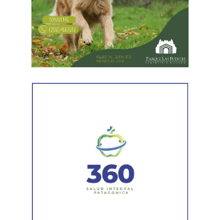
Tributaria de Río Negro informó que el progenitor
figuraba inscripto en actividades vinculadas con
servicios gastronómicos, asesoramiento y gestión
empresarial.
También registró vehículos a su nombre.
Luego llegaron los datos de la Municipalidad de
Cipolletti. Los registros indicaron la existencia de una
habilitación comercial vigente para un establecimiento
gastronómico y señalaron su participación como socio
gerente en una sociedad. Otro informe municipal dio
cuenta de antecedentes vinculados con inmuebles y
permisos comerciales.
La Agencia de Recaudación y Control Aduanero sumó
más piezas. Según la sentencia,
el progenitor aparecía
registrado como socio, gerente o administrador en
distintas firmas. A esa información se agregó un
contrato de franquicia para la explotación de un local
comercial. La documentación acreditó vínculos con