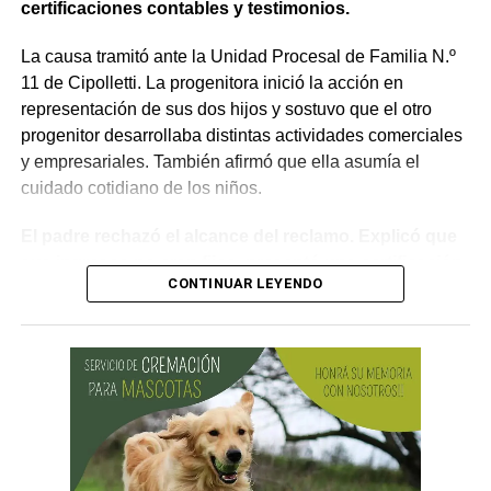
declarar extinguido el proceso.
certificaciones contables y testimonios.
«En virtud de ello entiendo que se encuentran
La causa tramitó ante la Unidad Procesal de Familia N.º
configurados los recaudos previstos en el artículo 278,
11 de Cipolletti. La progenitora inició la acción en
para que opere el desistimiento del proceso por voluntad
representación de sus dos hijos y sostuvo que el otro
de la parte», explicó. Además, se estableció que las
progenitor desarrollaba distintas actividades comerciales
actuaciones permanezcan archivadas en formato digital,
y empresariales. También afirmó que ella asumía el
conforme a la normativa vigente del Poder Judicial de Río
cuidado cotidiano de los niños.
Negro.
El padre rechazó el alcance del reclamo. Explicó que
sus ingresos no eran fijos, presentó una certificación
CONTINUAR LEYENDO
contable y acompañó documentación bancaria.
Además, sostuvo que realizaba aportes mensuales y
entregas de alimentos, ropa y útiles escolares.
La discusión quedó centrada en una pregunta: cuál
era su capacidad económica real.
El primer tramo de la respuesta apareció en los
informes tributarios. La Agencia de Recaudación