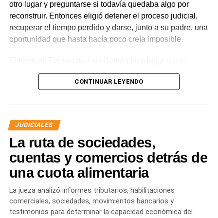
otro lugar y preguntarse si todavía quedaba algo por
reconstruir. Entonces eligió detener el proceso judicial,
recuperar el tiempo perdido y darse, junto a su padre, una
oportunidad que hasta hacía poco creía imposible.
El fuero de Familia de Luis Beltrán hizo lugar a ese
pedido, declaró concluido el proceso por desistimiento y
CONTINUAR LEYENDO
ordenó el archivo de las actuaciones. La jueza consideró
que se encontraban reunidos los requisitos previstos por
la legislación para poner fin al expediente.
JUDICIALES
El joven había promovido la acción para solicitar la
La ruta de sociedades,
supresión de su apellido paterno. Durante la etapa inicial
del trámite se incorporó la documentación presentada, se
cuentas y comercios detrás de
ordenó la publicación de edictos y se dispusieron
una cuota alimentaria
distintas medidas previas. En esa etapa la demanda
todavía no había sido notificada al progenitor.
La jueza analizó informes tributarios, habilitaciones
comerciales, sociedades, movimientos bancarios y
Al comunicar su decisión de desistir, explicó que el
testimonios para determinar la capacidad económica del