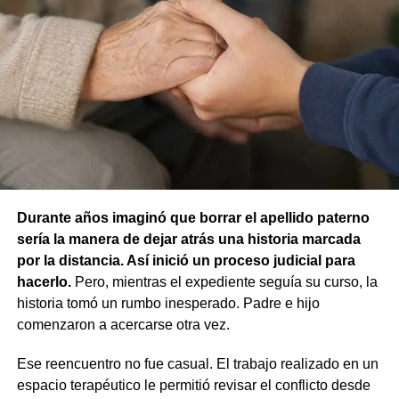
respuesta frente a esa situación. Por ese motivo, la jueza
concluyó que no existían los elementos necesarios para
atribuir responsabilidad contravencional por maltrato
animal.
La resolución también descartó la figura de custodia de
animales, ya que esa infracción solo se configura cuando
un animal causa lesiones a una persona por falta de
cuidados de su dueño. En este caso, el daño recayó
sobre otro animal, por lo que esa norma tampoco
Durante años imaginó que borrar el apellido paterno
resultaba aplicable.
sería la manera de dejar atrás una historia marcada
por la distancia. Así inició un proceso judicial para
El fallo aclaró que el archivo de la causa
hacerlo.
Pero, mientras el expediente seguía su curso, la
contravencional no impide que el dueño del perro
historia tomó un rumbo inesperado. Padre e hijo
lesionado reclame por la vía civil una indemnización
comenzaron a acercarse otra vez.
por los daños que considere haber sufrido.
Ese reencuentro no fue casual. El trabajo realizado en un
espacio terapéutico le permitió revisar el conflicto desde