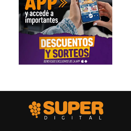
Las declaraciones testimoniales completaron el cuadro.
Varias personas hablaron sobre locales gastronómicos,
viajes al exterior, vehículos y nivel de vida. Otro
testimonio mencionó la relación del progenitor con una
empresa que ocupaba un inmueble comercial.
Aun con ese conjunto de pruebas, la jueza señaló que
faltó documentación contable específica. También
sostuvo que el progenitor estaba en mejores condiciones
de presentar información precisa sobre sus ingresos, su
patrimonio y las ganancias de las sociedades.
El fallo aplicó el criterio de las cargas probatorias
dinámicas. Según la resolución, ese principio impone el
deber de aportar la prueba a quien cuenta con mejores
posibilidades técnicas o materiales para hacerlo.
La jueza fijó una cuota alimentaria equivalente a ocho
salarios mínimos, vitales y móviles. También ordenó que
se practique una liquidación por los períodos anteriores,