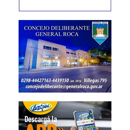
sociedades, comercios y emprendimientos. Sin
embargo, el expediente no permitió determinar con
exactitud cuánto dinero generaban esas actividades
ni qué parte correspondía al progenitor.
La jueza también examinó una certificación contable que
él mismo presentó. Ese documento informó un promedio
de ingresos durante un período determinado y consignó
una relación laboral con una de las empresas. El fallo
aclaró que esos datos no reflejaban necesariamente la
totalidad de los recursos, ya que existían otras
participaciones comerciales acreditadas en la causa.
El informe bancario añadió otro elemento. La cuenta
registró variaciones importantes entre ingresos, egresos y
saldos durante varios meses. La sentencia tomó esos
movimientos como parte del análisis patrimonial, aunque
no los consideró suficientes para establecer por sí solos
una cifra definitiva.