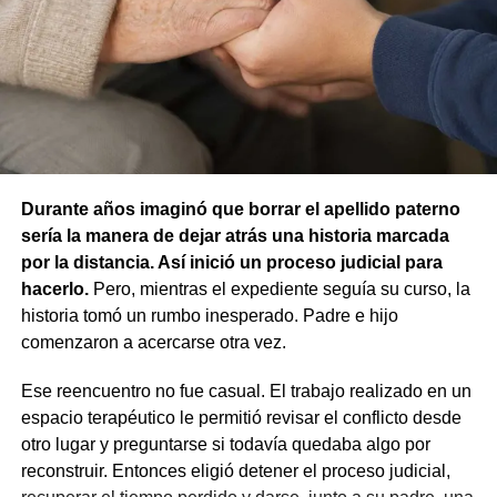
atribuir responsabilidad contravencional por maltrato
animal.
La resolución también descartó la figura de custodia de
animales, ya que esa infracción solo se configura cuando
un animal causa lesiones a una persona por falta de
cuidados de su dueño. En este caso, el daño recayó
sobre otro animal, por lo que esa norma tampoco
Durante años imaginó que borrar el apellido paterno
resultaba aplicable.
sería la manera de dejar atrás una historia marcada
por la distancia. Así inició un proceso judicial para
El fallo aclaró que el archivo de la causa
hacerlo.
Pero, mientras el expediente seguía su curso, la
contravencional no impide que el dueño del perro
historia tomó un rumbo inesperado. Padre e hijo
lesionado reclame por la vía civil una indemnización
comenzaron a acercarse otra vez.
por los daños que considere haber sufrido.
Ese reencuentro no fue casual. El trabajo realizado en un
espacio terapéutico le permitió revisar el conflicto desde
otro lugar y preguntarse si todavía quedaba algo por
reconstruir. Entonces eligió detener el proceso judicial,