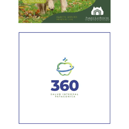
empresarial.
También registró vehículos a su nombre.
Luego llegaron los datos de la Municipalidad de
Cipolletti. Los registros indicaron la existencia de una
habilitación comercial vigente para un establecimiento
gastronómico y señalaron su participación como socio
gerente en una sociedad. Otro informe municipal dio
cuenta de antecedentes vinculados con inmuebles y
permisos comerciales.
La Agencia de Recaudación y Control Aduanero sumó
más piezas. Según la sentencia,
el progenitor aparecía
registrado como socio, gerente o administrador en
distintas firmas. A esa información se agregó un
contrato de franquicia para la explotación de un local
comercial. La documentación acreditó vínculos con
sociedades, comercios y emprendimientos. Sin
embargo, el expediente no permitió determinar con
exactitud cuánto dinero generaban esas actividades