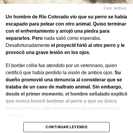
Foto: Archivo.
Un hombre de Río Colorado vio que su perro se había
escapado para pelear con otro animal. Quiso terminar
con el enfrentamiento y arrojó una piedra para
separarlos. Pero
nada salió como esperaba.
Desafortunadamente
el proyectil hirió al otro perro y le
provocó una grave lesión en los ojos.
El border collie fue atendido por un veterinario, quien
certificó que había perdido la visión de ambos ojos.
Su
dueño promovió una denuncia al considerar que se
trataba de un caso de maltrato animal. Sin embargo,
desde el primer momento, el hombre señalado explicó
que nunca buscó lastimar al perro y que su única
intención había sido terminar con la pelea entre los
animales.
CONTINUAR LEYENDO
El Juzgado de Paz analizó el caso y resolvió desestimar