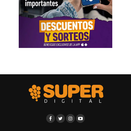
viajes al exterior, vehículos y nivel de vida. Otro
testimonio mencionó la relación del progenitor con una
empresa que ocupaba un inmueble comercial.
Aun con ese conjunto de pruebas, la jueza señaló que
faltó documentación contable específica. También
sostuvo que el progenitor estaba en mejores condiciones
de presentar información precisa sobre sus ingresos, su
patrimonio y las ganancias de las sociedades.
El fallo aplicó el criterio de las cargas probatorias
dinámicas. Según la resolución, ese principio impone el
deber de aportar la prueba a quien cuenta con mejores
posibilidades técnicas o materiales para hacerlo.
La jueza fijó una cuota alimentaria equivalente a ocho
salarios mínimos, vitales y móviles. También ordenó que
se practique una liquidación por los períodos anteriores,
con deducción de los pagos ya realizados.