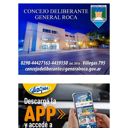
ni qué parte correspondía al progenitor.
La jueza también examinó una certificación contable que
él mismo presentó. Ese documento informó un promedio
de ingresos durante un período determinado y consignó
una relación laboral con una de las empresas. El fallo
aclaró que esos datos no reflejaban necesariamente la
totalidad de los recursos, ya que existían otras
participaciones comerciales acreditadas en la causa.
El informe bancario añadió otro elemento. La cuenta
registró variaciones importantes entre ingresos, egresos y
saldos durante varios meses. La sentencia tomó esos
movimientos como parte del análisis patrimonial, aunque
no los consideró suficientes para establecer por sí solos
una cifra definitiva.
Las declaraciones testimoniales completaron el cuadro.
Varias personas hablaron sobre locales gastronómicos,