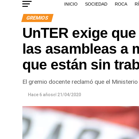
INICIO
SOCIEDAD
ROCA
R
GREMIOS
UnTER exige que d
las asambleas a 
que están sin tra
El gremio docente reclamó que el Ministerio t
Hace 6 años
el
21/04/2020