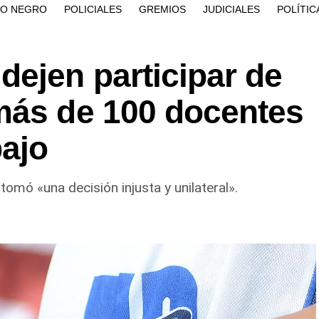
ÍO NEGRO
POLICIALES
GREMIOS
JUDICIALES
POLÍTIC
ejen participar de
más de 100 docentes
bajo
omó «una decisión injusta y unilateral».