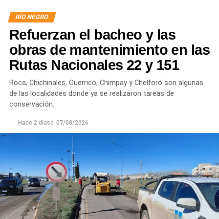
RÍO NEGRO
Por otra parte, en Gral. E. Godoy se registran valores de
Refuerzan el bacheo y las
turbiedad cercanos a 80 NTU, mientras que en
Chichinales rondan los 10 NTU. En ambos casos, las
obras de mantenimiento en las
plantas continúan funcionando con monitoreo
Rutas Nacionales 22 y 151
permanente.
Roca, Chichinales, Guerrico, Chimpay y Chelforó son algunas
Los equipos técnicos de Aguas Rionegrinas mantienen
de las localidades donde ya se realizaron tareas de
un seguimiento constante de la evolución de la turbiedad
conservación.
para adecuar la producción de agua potable de acuerdo
Hace 2 días
el
07/08/2026
con las condiciones que presenta el río.