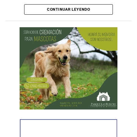
CONTINUAR LEYENDO
Desde Vialidad Nacional informaron que,
durante las
próximas semanas, el operativo de bacheo será
reforzado con dos nuevas cuadrillas de trabajo y dos
camiones bacheadores, lo que permitirá incrementar
el ritmo de ejecución y optimizar las tareas de
mantenimiento en distintos puntos del Alto Valle.
Por otra parte, el organismo avanza con el relevamiento
técnico que definirá los tramos de la Ruta Nacional N°
151 donde se aplicarán 5.000 toneladas de mezcla