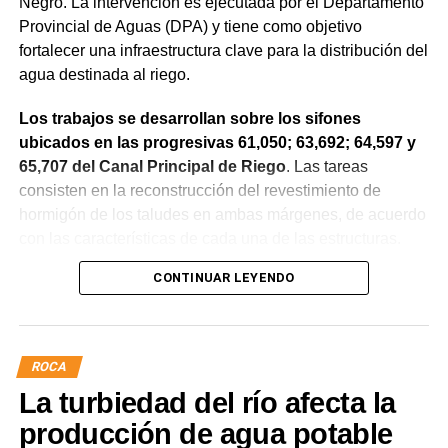
Negro. La intervención es ejecutada por el Departamento
Provincial de Aguas (DPA) y tiene como objetivo
fortalecer una infraestructura clave para la distribución del
agua destinada al riego.
Los trabajos se desarrollan sobre los sifones
ubicados en las progresivas 61,050; 63,692; 64,597 y
65,707 del Canal Principal de Riego
. Las tareas
consisten en la reconstrucción del revestimiento de
hormigón de los taludes en ambas márgenes, de acuerdo
con las características de cada una de las estructuras.
CONTINUAR LEYENDO
La obra incluye la demolición de losas deterioradas, la
incorporación de suelo granular en los sectores que lo
requieren, la ejecución de un nuevo revestimiento de
hormigón reforzado con malla de acero y el sellado de
ROCA
juntas para mejorar la durabilidad de la infraestructura.
La turbiedad del río afecta la
Desde el DPA destacaron que esta intervención forma
producción de agua potable
parte del plan de mantenimiento y renovación de la