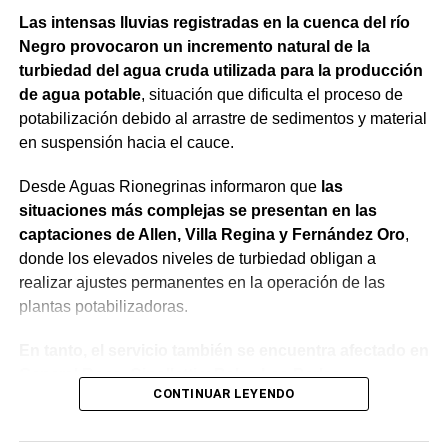
Las intensas lluvias registradas en la cuenca del río
Negro provocaron un incremento natural de la
turbiedad del agua cruda utilizada para la producción
de agua potable
, situación que dificulta el proceso de
potabilización debido al arrastre de sedimentos y material
en suspensión hacia el cauce.
Desde Aguas Rionegrinas informaron que
las
situaciones más complejas se presentan en las
captaciones de Allen, Villa Regina y Fernández Oro
,
donde los elevados niveles de turbiedad obligan a
realizar ajustes permanentes en la operación de las
plantas potabilizadoras.
En tanto, el servicio también se encuentra afectado en
General Roca, Cipolletti y Balsa Las Perlas,
CONTINUAR LEYENDO
localidades donde podrían registrarse bajas de
presión o interrupciones temporales
mientras se
trabaja para sostener la producción de agua potable.