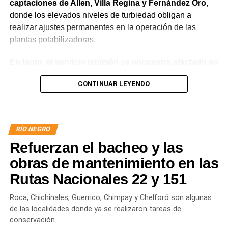
captaciones de Allen, Villa Regina y Fernández Oro
,
donde los elevados niveles de turbiedad obligan a
realizar ajustes permanentes en la operación de las
plantas potabilizadoras.
En tanto, el servicio también se encuentra afectado en
General Roca, Cipolletti y Balsa Las Perlas,
CONTINUAR LEYENDO
localidades donde podrían registrarse bajas de
presión o interrupciones temporales
mientras se
trabaja para sostener la producción de agua potable.
RÍO NEGRO
Por otra parte, en Gral. E. Godoy se registran valores de
Refuerzan el bacheo y las
turbiedad cercanos a 80 NTU, mientras que en
Chichinales rondan los 10 NTU. En ambos casos, las
obras de mantenimiento en las
plantas continúan funcionando con monitoreo
Rutas Nacionales 22 y 151
permanente.
Roca, Chichinales, Guerrico, Chimpay y Chelforó son algunas
Los equipos técnicos de Aguas Rionegrinas mantienen
de las localidades donde ya se realizaron tareas de
un seguimiento constante de la evolución de la turbiedad
conservación.