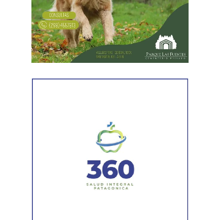
próximas semanas, el operativo de bacheo será
reforzado con dos nuevas cuadrillas de trabajo y dos
camiones bacheadores, lo que permitirá incrementar
el ritmo de ejecución y optimizar las tareas de
mantenimiento en distintos puntos del Alto Valle.
Por otra parte, el organismo avanza con el relevamiento
técnico que definirá los tramos de la Ruta Nacional N°
151 donde se aplicarán 5.000 toneladas de mezcla
asfáltica en caliente, una obra destinada a recuperar los
sectores más deteriorados y mejorar las condiciones de
transitabilidad.