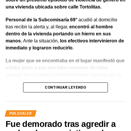
una vivienda ubicada sobre calle Tortolitas.
Personal de la Subcomisaría 69°
acudió al domicilio
tras recibir la alerta y, al llegar,
encontró al hombre
dentro de la vivienda portando un hierro en sus
manos.
Ante la situación,
los efectivos intervinieron de
inmediato y lograron reducirlo
.
La mujer que se encontraba en el lugar manifestó que
estaba junto a sus tres hijos menores de edad
cuando su ex pareja habría intentado ingresar por la
fuerza utilizando el hierro para abrir la puerta.
Además,
CONTINUAR LEYENDO
indicó que meses atrás había radicado una denuncia
por violencia de género y que existía una prohibición
de acercamiento vigente
, aunque en ese momento no
contaba con la documentación que acreditara la medida
POLICIALES
judicial.
Fue demorado tras agredir a
Luego de controlar la situación, el personal policial dio