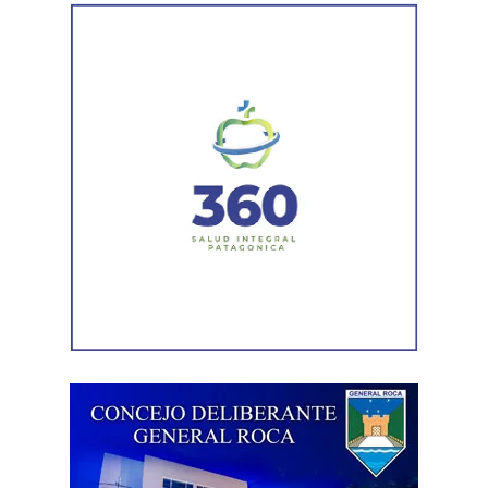
investigación que continúa bajo la órbita del Ministerio
Público Fiscal.