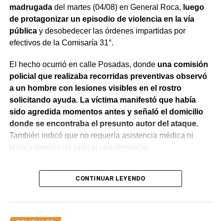
madrugada
del martes (04/08) en General Roca,
luego
de protagonizar un episodio de violencia en la vía
pública
y desobedecer las órdenes impartidas por
efectivos de la Comisaría 31°.
El hecho ocurrió en calle Posadas, donde
una comisión
policial que realizaba recorridas preventivas observó
a un hombre con lesiones visibles en el rostro
solicitando ayuda
.
La víctima manifestó que había
sido agredida momentos antes y señaló el domicilio
donde se encontraba el presunto autor del ataque.
También indicó que no requería asistencia médica ni
tenía intención de radicar una denuncia.
Al llegar al lugar,
los uniformados encontraron a un
CONTINUAR LEYENDO
hombre que salió de la vivienda en estado de
exaltación y reconoció haber participado en la
agresión.
Al advertir la presencia de la víctima,
intentó
acercarse nuevamente con la aparente intención de