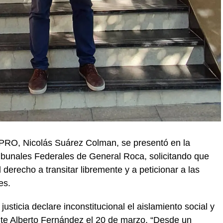
 PRO, Nicolás Suárez Colman, se presentó en la
ribunales Federales de General Roca, solicitando que
 derecho a transitar libremente y a peticionar a las
es.
usticia declare inconstitucional el aislamiento social y
nte Alberto Fernández el 20 de marzo. “Desde un