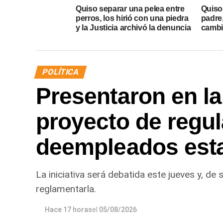
Quiso separar una pelea entre
Quiso 
perros, los hirió con una piedra
padre
y la Justicia archivó la denuncia
cambió
POLÍTICA
Presentaron en la
proyecto de regul
deempleados esta
La iniciativa será debatida este jueves y, de
reglamentarla.
Hace 17 horas
el
05/08/2026