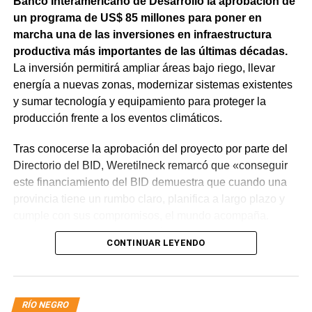
Banco Interamericano de Desarrollo la aprobación de
un programa de US$ 85 millones para poner en
marcha una de las inversiones en infraestructura
productiva más importantes de las últimas décadas.
La inversión permitirá ampliar áreas bajo riego, llevar
energía a nuevas zonas, modernizar sistemas existentes
y sumar tecnología y equipamiento para proteger la
producción frente a los eventos climáticos.
Tras conocerse la aprobación del proyecto por parte del
Directorio del BID, Weretilneck remarcó que «conseguir
este financiamiento del BID demuestra que cuando una
provincia tiene un rumbo claro, planifica a largo plazo y
cumple con sus compromisos, el mundo acompaña.
Estos fondos llegan porque Río Negro tiene un proyecto
CONTINUAR LEYENDO
de desarrollo serio, con obras concretas y una visión de
futuro».
El monto total del Programa es de US$ 85 millones.
RÍO NEGRO