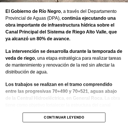
trabajando para que los rionegrinos disfruten los
El Gobierno de Río Negro
, a través del Departamento
beneficios de estas inversiones”.
Provincial de Aguas (DPA),
continúa ejecutando una
obra importante de infraestructura hídrica sobre el
Weretilneck estuvo acompañado por los ministros de
Canal Principal del Sistema de Riego Alto Valle, que
Desarrollo Económico y Productivo, Carlos Banacloy; de
ya alcanzó un 80% de avance.
Salud, Demetrio Thalasselis y de Hacienda, Gabriel
Sánchez, junto al director ejecutivo de la Unidad
La intervención se desarrolla durante la temporada de
Provincial de Coordinación y Ejecución del
veda de riego
, una etapa estratégica para realizar tareas
Financiamiento Externo (UPCEFE), Martín Camiña.
de mantenimiento y renovación de la red sin afectar la
distribución de agua.
Los proyectos
Los trabajos se realizan en el tramo comprendido
El programa reúne cinco proyectos estratégicos. En
entre las progresivas 70+490 y 70+521, aguas abajo
Guardia Mitre se construirán 85 km de nueva red eléctrica
de la Central Hidroeléctrica, en General Roca.
La obra
y 3 centros de transformación. La obra ampliará las
tiene como objetivo fortalecer la estructura del canal
conexiones rurales, permitirá incorporar bombeo y riego
mediante el recambio de siete losas de hormigón del
presurizado y reducirá más de 50% el costo energético
CONTINUAR LEYENDO
revestimiento del talud sobre la margen derecha, la
por hectárea.
reposición de juntas y la reconstrucción de un tramo de