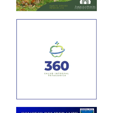
en el marco de la investigación.
Durante el procedimiento, el personal encontró el teléfono
celular que permanecía desaparecido, oculto en el
acceso a la vivienda. El aparato fue reconocido por la
víctima, quien presentó la documentación
correspondiente para acreditar su propiedad. Además,
también
fue hallada la bolsa con el dinero en efectivo
denunciado como robado
.