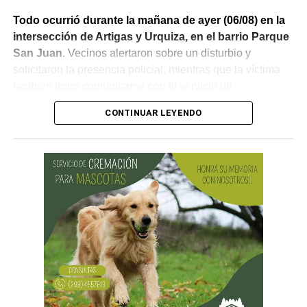
Todo ocurrió durante la mañana de ayer (06/08) en la
intersección de Artigas y Urquiza, en el barrio Parque
San Juan
. Vecinos alertaron sobre un disturbio y
solicitaron la presencia policial, mientras que la víctima
también logró comunicarse con el servicio de
emergencias para informar lo que estaba ocurriendo.
CONTINUAR LEYENDO
Al llegar, los efectivos encontraron a la víctima reteniendo
a uno de los sospechosos. Según relató,
ambos
hombres le habían sustraído una bolsa con dinero en
efectivo y dos teléfonos celulares. En el lugar se
recuperó parte de los bienes robados y se detuvo al
primer involucrado.
En forma paralela,
otra comisión policial se dirigió a
una vivienda ubicada en el barrio Villa Obrera,
señalada por la víctima. Allí se identificó al segundo
sospechoso
y se llevaron adelante distintas diligencias