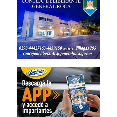
Posteriormente, el inmueble fue preservado para la
intervención del Gabinete de Criminalística, que realizó
las pericias correspondientes. Otros elementos
encontrados quedaron bajo resguardo para determinar su
procedencia.
Por disposición de la Fiscalía de turno, ambos hombres
permanecen detenidos en el marco de una causa por
robo.