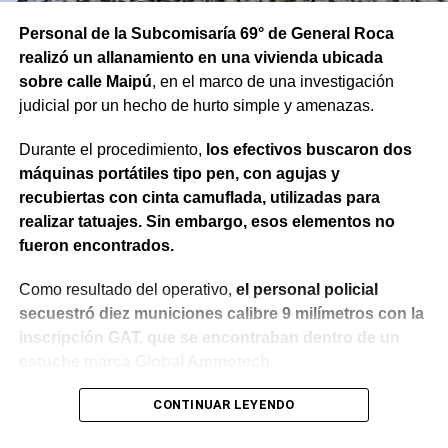
Personal de la Subcomisaría 69° de General Roca
realizó un allanamiento en una vivienda ubicada
sobre calle Maipú
, en el marco de una investigación
judicial por un hecho de hurto simple y amenazas.
Durante el procedimiento,
los efectivos buscaron dos
máquinas portátiles tipo pen, con agujas y
recubiertas con cinta camuflada, utilizadas para
realizar tatuajes. Sin embargo, esos elementos no
fueron encontrados.
Como resultado del operativo,
el personal policial
secuestró diez municiones calibre 9 milímetros con la
inscripción GAT, que se encontraban dentro de un
estuche marca Global Ammotech.
Tras el hallazgo, se dio intervención a la Fiscalía N° 6,
CONTINUAR LEYENDO
que dispuso que las municiones sean remitidas en