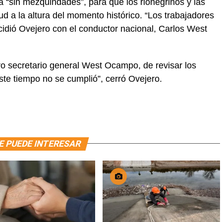
 “sin mezquindades”, para que los rionegrinos y las
ud a la altura del momento histórico. “Los trabajadores
idió Ovejero con el conductor nacional, Carlos West
ro secretario general West Ocampo, de revisar los
este tiempo no se cumplió”, cerró Ovejero.
E PUEDE INTERESAR