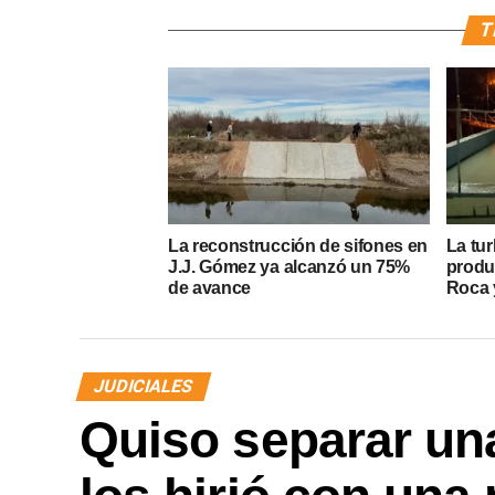
T
La reconstrucción de sifones en
La tur
J.J. Gómez ya alcanzó un 75%
produ
de avance
Roca y
JUDICIALES
Quiso separar una