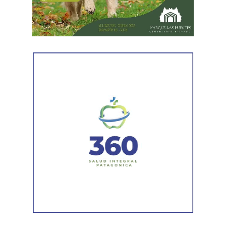
Posteriormente, personal del Gabinete de Criminalística
realizó las diligencias periciales correspondientes, entre
ellas el registro fotográfico de las prendas utilizadas por
los sospechosos, las cuales fueron incorporadas a la
investigación que continúa bajo la órbita del Ministerio
Público Fiscal.