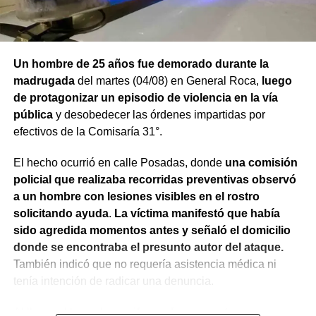
Un hombre de 25 años fue demorado durante la
madrugada
del martes (04/08) en General Roca,
luego
de protagonizar un episodio de violencia en la vía
pública
y desobedecer las órdenes impartidas por
efectivos de la Comisaría 31°.
El hecho ocurrió en calle Posadas, donde
una comisión
policial que realizaba recorridas preventivas observó
a un hombre con lesiones visibles en el rostro
solicitando ayuda
.
La víctima manifestó que había
sido agredida momentos antes y señaló el domicilio
donde se encontraba el presunto autor del ataque.
También indicó que no requería asistencia médica ni
tenía intención de radicar una denuncia.
Al llegar al lugar,
los uniformados encontraron a un