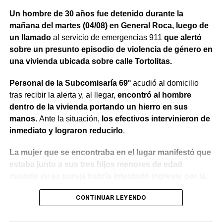
Un hombre de 30 años fue detenido durante la
mañana del martes (04/08) en General Roca, luego de
un llamado
al servicio de emergencias 911
que alertó
sobre un presunto episodio de violencia de género en
una vivienda ubicada sobre calle Tortolitas.
Personal de la Subcomisaría 69°
acudió al domicilio
tras recibir la alerta y, al llegar,
encontró al hombre
dentro de la vivienda portando un hierro en sus
manos.
Ante la situación,
los efectivos intervinieron de
inmediato y lograron reducirlo
.
La mujer que se encontraba en el lugar manifestó que
estaba junto a sus tres hijos menores de edad
cuando su ex pareja habría intentado ingresar por la
fuerza utilizando el hierro para abrir la puerta.
Además,
CONTINUAR LEYENDO
indicó que meses atrás había radicado una denuncia
por violencia de género y que existía una prohibición