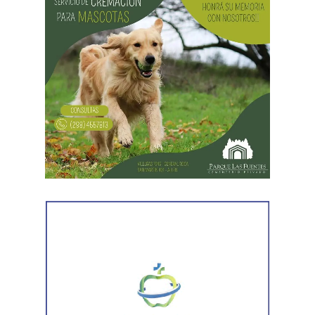
Desde Vialidad Nacional informaron que,
durante las
próximas semanas, el operativo de bacheo será
reforzado con dos nuevas cuadrillas de trabajo y dos
camiones bacheadores, lo que permitirá incrementar
el ritmo de ejecución y optimizar las tareas de
mantenimiento en distintos puntos del Alto Valle.
Por otra parte, el organismo avanza con el relevamiento
técnico que definirá los tramos de la Ruta Nacional N°
151 donde se aplicarán 5.000 toneladas de mezcla
asfáltica en caliente, una obra destinada a recuperar los
sectores más deteriorados y mejorar las condiciones de
transitabilidad.