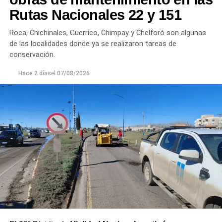
plantas continúan funcionando con monitoreo
Rutas Nacionales 22 y 151
permanente.
Roca, Chichinales, Guerrico, Chimpay y Chelforó son algunas
Los equipos técnicos de Aguas Rionegrinas mantienen
de las localidades donde ya se realizaron tareas de
un seguimiento constante de la evolución de la turbiedad
conservación.
para adecuar la producción de agua potable de acuerdo
Hace 2 días
el
07/08/2026
con las condiciones que presenta el río.