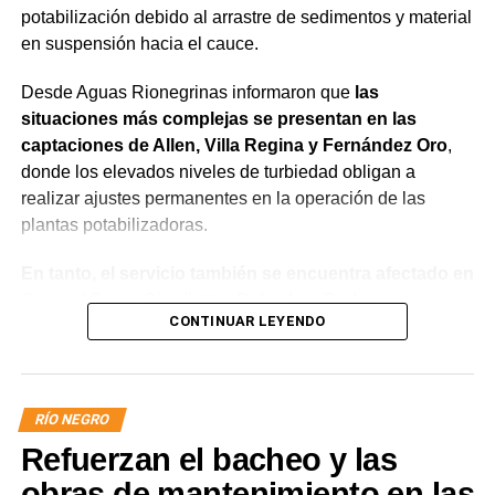
potabilización debido al arrastre de sedimentos y material
en suspensión hacia el cauce.
Desde Aguas Rionegrinas informaron que
las
situaciones más complejas se presentan en las
captaciones de Allen, Villa Regina y Fernández Oro
,
donde los elevados niveles de turbiedad obligan a
realizar ajustes permanentes en la operación de las
plantas potabilizadoras.
En tanto, el servicio también se encuentra afectado en
General Roca, Cipolletti y Balsa Las Perlas,
CONTINUAR LEYENDO
localidades donde podrían registrarse bajas de
presión o interrupciones temporales
mientras se
trabaja para sostener la producción de agua potable.
RÍO NEGRO
Por otra parte, en Gral. E. Godoy se registran valores de
Refuerzan el bacheo y las
turbiedad cercanos a 80 NTU, mientras que en
Chichinales rondan los 10 NTU. En ambos casos, las
obras de mantenimiento en las