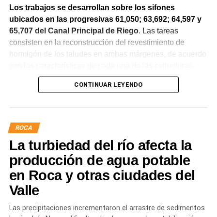
Los trabajos se desarrollan sobre los sifones
ubicados en las progresivas 61,050; 63,692; 64,597 y
65,707 del Canal Principal de Riego
. Las tareas
consisten en la reconstrucción del revestimiento de
hormigón de los taludes en ambas márgenes, de acuerdo
con las características de cada una de las estructuras.
CONTINUAR LEYENDO
La obra incluye la demolición de losas deterioradas, la
incorporación de suelo granular en los sectores que lo
requieren, la ejecución de un nuevo revestimiento de
hormigón reforzado con malla de acero y el sellado de
ROCA
juntas para mejorar la durabilidad de la infraestructura.
La turbiedad del río afecta la
Desde el DPA destacaron que esta intervención forma
producción de agua potable
parte del plan de mantenimiento y renovación de la
en Roca y otras ciudades del
infraestructura hídrica provincial, con el propósito de
Valle
optimizar la conducción del agua, preservar el Canal
Principal de Riego y brindar un servicio más eficiente y
Las precipitaciones incrementaron el arrastre de sedimentos
seguro para los productores del Alto Valle.