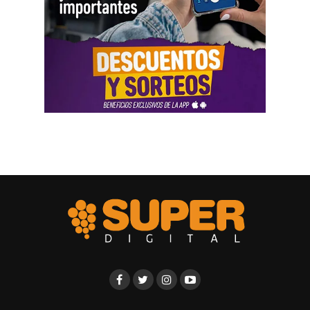
Una respuesta al productor frente al
granizo
Las líneas del CFI están destinadas a financiar
inversiones que permitan mejorar las condiciones
productivas, incorporar tecnología y reducir el impacto de
los eventos climáticos. Dentro de ese marco, la
colocación de malla antigranizo ocupa un lugar central
por su incidencia directa en la protección de las
plantaciones.
La malla no solo reduce los daños provocados por el