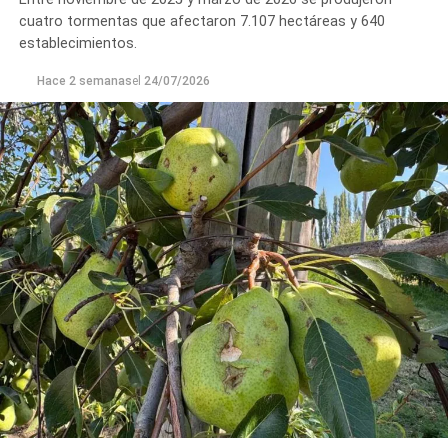
cuatro tormentas que afectaron 7.107 hectáreas y 640
establecimientos.
Hace 2 semanas
el
24/07/2026