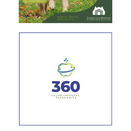
mejora la calidad» de la fruta rionegrina.
El mandatario planteó como principal desafío que la
herramienta llegue a la mayor cantidad de productores y
empresas, y convocó a las cámaras y entidades a «ser
voceros de estas herramientas» para acompañar tanto a
quienes ya sufrieron daños como a quienes están
expuestos a sufrirlos.
Weretilneck situó la decisión en una planificación a largo
plazo sobre el cambio climático, estratégica en su sentido
económico: «Estamos hablando de temas realmente
importantes para nuestro futuro. Por eso enmarcar las
políticas que tienen que ver con el financiamiento y con la
calidad del suelo, dentro de algo muy serio, muy
complejo, que hoy es una preocupación mundial, y lo que
no podemos ni debemos hacer fundamentalmente es
minimizarlo. Porque si lo minimizamos, cuando nos
demos cuenta, el daño va a ser irrecuperable», advirtió.