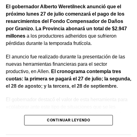
El gobernador Alberto Weretilneck anunció que el
próximo lunes 27 de julio comenzará el pago de los
resarcimientos del Fondo Compensador de Daños
por Granizo. La Provincia abonará un total de $2.947
millones
a los productores adheridos que sufrieron
pérdidas durante la temporada frutícola.
El anuncio fue realizado durante la presentación de las
nuevas herramientas financieras para el sector
productivo, en Allen.
El cronograma contempla tres
cuotas: la primera se pagará el 27 de julio; la segunda,
el 28 de agosto; y la tercera, el 28 de septiembre.
El gobernador destacó el valor de esta herramienta para
«colaborar ante este tipo de situaciones que se les
presentan a los productores» y ponderó el trabajo del
CONTINUAR LEYENDO
Ente del Granizo.
El ministro de Desarrollo Económico y Productivo, Carlos