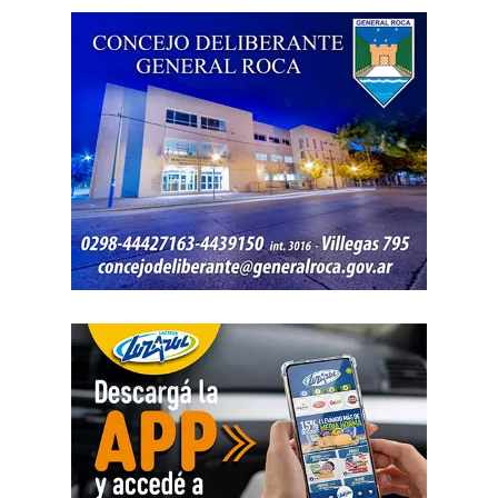
En este sentido, enmarcó la decisión en la certeza de que
el granizo «es algo que llegó para quedarse» y que, por
eso, la respuesta del Estado «tiene que ser de carácter
permanente». También destacó que las herramientas
llegan en un contexto que vuelve oportuna la decisión de
invertir: «Estas herramientas llegan en el momento que
tienen que llegar. Si lo hubiésemos hecho tres o cuatro
años antes, nadie se habría animado a arriesgarse; y si lo
hiciéramos dentro de cinco años, el nivel de daño y de
pérdida en nuestras chacras y en nuestras producciones
hubiese sido enorme. Estamos llegando en el momento
justo», afirmó.