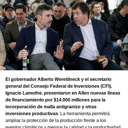
que también alteraron la calidad comercial de la fruta.
Como consecuencia, el 20% de la cosecha no pudo
destinarse a la exportación, aunque parte de esa
producción pudo orientarse a otros mercados o a la
industria.
La respuesta provincial incluye además distintas
herramientas para sostener el ciclo productivo. Durante el
año se destinaron $6.100 millones a créditos para
levantar la cosecha y realizar tareas culturales. También
se prorrogó por un año el vencimiento de esos préstamos
y de los créditos sanitarios para todos los productores
El gobernador Alberto Weretilneck y el secretario
comprendidos en la emergencia agropecuaria.
general del Consejo Federal de Inversiones (CFI),
Ignacio Lamothe, presentaron en Allen nuevas líneas
de financiamiento por $14.000 millones para la
incorporación de malla antigranizo y otras
inversiones productivas
. La herramienta permitirá
ampliar la protección de la producción frente a los
eventos climáticos y mejorar la calidad y la productividad