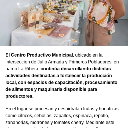
El Fondo Compensador nació a partir de este trabajo
conjunto entre los productores y el Estado provincial que
conforman el Ente del Granizo: por cada peso aportado
por el sector privado, el Gobierno de Río Negro incorpora
El Centro Productivo Municipal
, ubicado en la
otro peso. De esta manera, los establecimientos
intersección de Julio Armada y Primeros Pobladores, en
adheridos que registran daños pueden acceder a
barrio La Ribera,
continúa desarrollando distintas
recursos para completar la cosecha y cubrir parte del
actividades destinadas a fortalecer la producción
capital de trabajo de la siguiente etapa productiva.
local, con espacios de capacitación, procesamiento
de alimentos y maquinaria disponible para
En esta temporada,
cerca de 120 productores
productores.
adheridos al sistema declararon daños sobre
aproximadamente 1.500 hectáreas, con más de 20
En el lugar se procesan y deshidratan frutas y hortalizas
millones de kilos de fruta afectados.
La magnitud de
como cítricos, cebollas, zapallos, espinaca, repollo,
las pérdidas determinó un resarcimiento total cercano a
zanahorias, morrones y tomates cherry. Mediante este
los $3.000 millones.