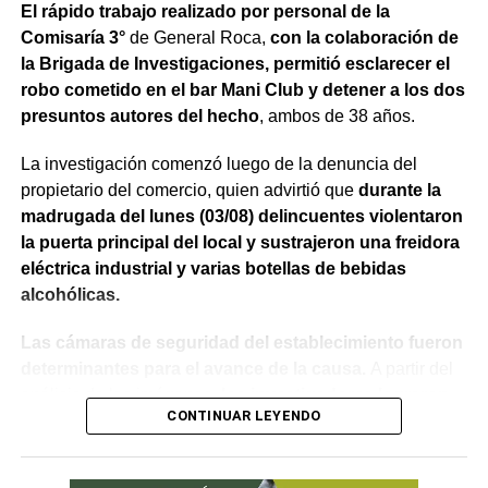
El rápido trabajo realizado por personal de la
Comisaría 3°
de General Roca,
con la colaboración de
la Brigada de Investigaciones, permitió esclarecer el
robo cometido en el bar Mani Club y detener a los dos
presuntos autores del hecho
, ambos de 38 años.
La investigación comenzó luego de la denuncia del
propietario del comercio, quien advirtió que
durante la
madrugada del lunes (03/08) delincuentes violentaron
la puerta principal del local y sustrajeron una freidora
eléctrica industrial y varias botellas de bebidas
alcohólicas.
Las cámaras de seguridad del establecimiento fueron
determinantes para el avance de la causa.
A partir del
análisis de las imágenes,
los investigadores lograron
CONTINUAR LEYENDO
identificar a los dos sospechosos
, quienes quedaron
registrados mientras recorrían el interior del bar.