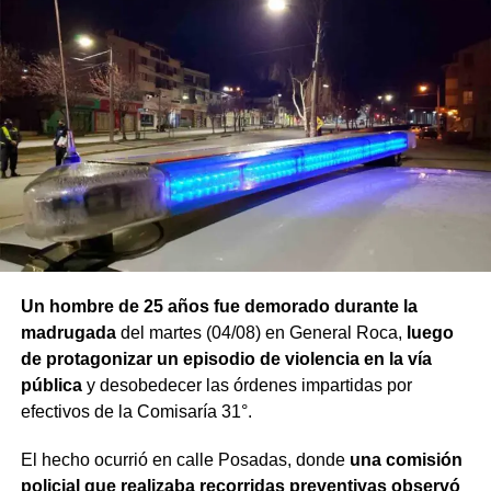
una causa por los presuntos delitos de daños y
desobediencia judicial
, mientras avanzan las
actuaciones y la verificación de la medida de restricción
de acercamiento señalada por la víctima.
Un hombre de 25 años fue demorado durante la
madrugada
del martes (04/08) en General Roca,
luego
de protagonizar un episodio de violencia en la vía
pública
y desobedecer las órdenes impartidas por
efectivos de la Comisaría 31°.
El hecho ocurrió en calle Posadas, donde
una comisión
policial que realizaba recorridas preventivas observó