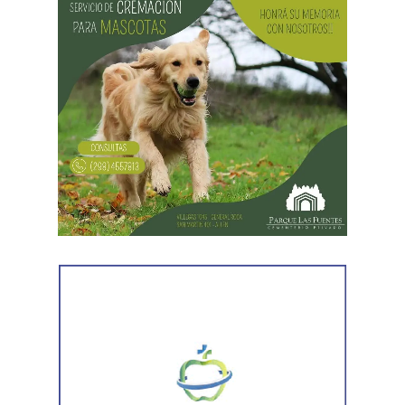
Durante recorridas preventivas realizadas en distintos
sectores de la ciudad,
efectivos de la Comisaría 3°
localizaron primero a uno de los hombres y, horas
más tarde, al segundo. Ambos vestían la misma
indumentaria observada en las filmaciones del robo,
por lo que fueron detenidos por disposición del fiscal de
turno.
Posteriormente, personal del Gabinete de Criminalística
realizó las diligencias periciales correspondientes, entre
ellas el registro fotográfico de las prendas utilizadas por
los sospechosos, las cuales fueron incorporadas a la
investigación que continúa bajo la órbita del Ministerio
Público Fiscal.