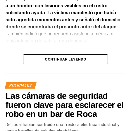
a un hombre con lesiones visibles en el rostro
solicitando ayuda
.
La víctima manifestó que había
sido agredida momentos antes y señaló el domicilio
donde se encontraba el presunto autor del ataque.
También indicó que no requería asistencia médica ni
tenía intención de radicar una denuncia.
Al llegar al lugar,
los uniformados encontraron a un
CONTINUAR LEYENDO
hombre que salió de la vivienda en estado de
exaltación y reconoció haber participado en la
agresión.
Al advertir la presencia de la víctima,
intentó
acercarse nuevamente con la aparente intención de
POLICIALES
atacarla, por lo que fue interceptado por el personal
Las cámaras de seguridad
policial.
fueron clave para esclarecer el
Pese a las órdenes impartidas por los efectivos,
el
robo en un bar de Roca
hombre mantuvo una actitud agresiva e intentó
abrirse paso mediante empujones para continuar con
Del local habían sustraído una freidora eléctrica industrial y
el enfrentamiento.
Ante esa situación y con el objetivo