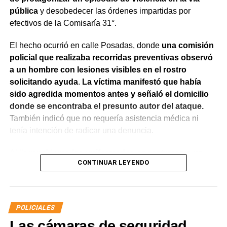
pública
y desobedecer las órdenes impartidas por
efectivos de la Comisaría 31°.
El hecho ocurrió en calle Posadas, donde
una comisión
policial que realizaba recorridas preventivas observó
a un hombre con lesiones visibles en el rostro
solicitando ayuda
.
La víctima manifestó que había
sido agredida momentos antes y señaló el domicilio
donde se encontraba el presunto autor del ataque.
También indicó que no requería asistencia médica ni
tenía intención de radicar una denuncia.
Al llegar al lugar,
los uniformados encontraron a un
CONTINUAR LEYENDO
hombre que salió de la vivienda en estado de
exaltación y reconoció haber participado en la
agresión.
Al advertir la presencia de la víctima,
intentó
acercarse nuevamente con la aparente intención de
POLICIALES
atacarla, por lo que fue interceptado por el personal
Las cámaras de seguridad
policial.