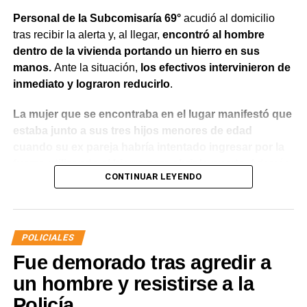
Personal de la Subcomisaría 69°
acudió al domicilio
tras recibir la alerta y, al llegar,
encontró al hombre
dentro de la vivienda portando un hierro en sus
manos.
Ante la situación,
los efectivos intervinieron de
inmediato y lograron reducirlo
.
La mujer que se encontraba en el lugar manifestó que
estaba junto a sus tres hijos menores de edad
cuando su ex pareja habría intentado ingresar por la
fuerza utilizando el hierro para abrir la puerta.
Además,
CONTINUAR LEYENDO
indicó que meses atrás había radicado una denuncia
por violencia de género y que existía una prohibición
de acercamiento vigente
, aunque en ese momento no
contaba con la documentación que acreditara la medida
POLICIALES
judicial.
Fue demorado tras agredir a
Luego de controlar la situación, el personal policial dio
un hombre y resistirse a la
intervención al Gabinete de Criminalística para realizar
Policía