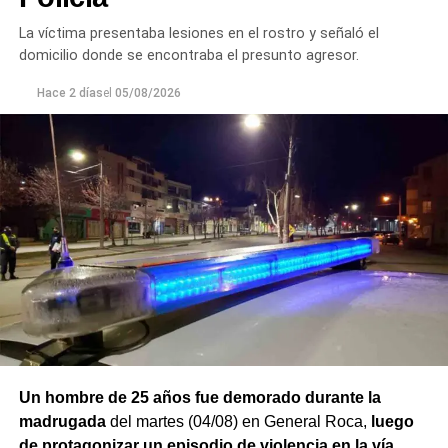
las diligencias correspondientes en la vivienda. También
se informó lo ocurrido a la autoridad judicial interviniente,
La víctima presentaba lesiones en el rostro y señaló el
que dispuso las medidas a seguir.
domicilio donde se encontraba el presunto agresor.
Finalmente,
Hace 2 días
el
el hombre quedó detenido en el marco de
05/08/2026
una causa por los presuntos delitos de daños y
desobediencia judicial
, mientras avanzan las
actuaciones y la verificación de la medida de restricción
de acercamiento señalada por la víctima.
Un hombre de 25 años fue demorado durante la
madrugada
del martes (04/08) en General Roca,
luego
de protagonizar un episodio de violencia en la vía