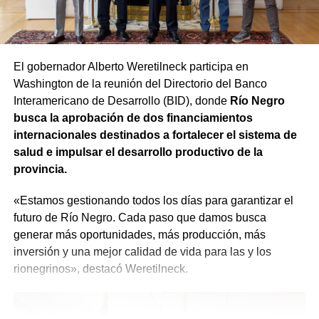
productores puedan instalar mallas antigranizo.
encuentren en condiciones de acceder a la estabilidad,
sino que también busca garantizar que el procedimiento
Equipamiento para el SPLIF
se desarrolle con responsabilidad. «Tenemos que dar
cuenta a todos los rionegrinos de que el trabajo va a ser
El gobernador Alberto Weretilneck participa en
Además, se refuerza la preparación ante incendios
hecho con absoluta responsabilidad y con la visión de
Washington de la reunión del Directorio del Banco
forestales. El SPLIF sumará 4 camiones cisterna y 30
que quienes estén trabajando en el Estado sean los
Interamericano de Desarrollo (BID), donde
Río Negro
reservorios transportables que permitirán almacenar
mejores», expresó.
busca la aprobación de dos financiamientos
900.000 litros de agua, 3 minicargadoras, 1 tractor, 23
internacionales destinados a fortalecer el sistema de
motobombas, 3 cuatriciclos y 1 UTV, entre otro
salud e impulsar el desarrollo productivo de la
equipamiento.
provincia.
Se agregarán 13 cámaras domo, 7 estaciones
«Estamos gestionando todos los días para garantizar el
meteorológicas, sistemas de comunicación y tecnología
futuro de Río Negro. Cada paso que damos busca
para mejorar la detección temprana y reducir los tiempos
generar más oportunidades, más producción, más
de respuesta frente al fuego.
inversión y una mejor calidad de vida para las y los
rionegrinos», destacó Weretilneck.