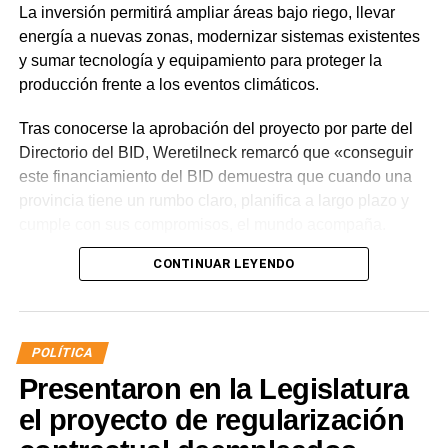
La inversión permitirá ampliar áreas bajo riego, llevar
energía a nuevas zonas, modernizar sistemas existentes
y sumar tecnología y equipamiento para proteger la
producción frente a los eventos climáticos.
Tras conocerse la aprobación del proyecto por parte del
Directorio del BID, Weretilneck remarcó que «conseguir
este financiamiento del BID demuestra que cuando una
provincia tiene un rumbo claro, planifica a largo plazo y
cumple con sus compromisos, el mundo acompaña.
Estos fondos llegan porque Río Negro tiene un proyecto
CONTINUAR LEYENDO
de desarrollo serio, con obras concretas y una visión de
futuro».
El monto total del Programa es de US$ 85 millones.
POLÍTICA
De ese total, US$ 80 millones serán financiados con
Presentaron en la Legislatura
recursos del Banco Interamericano de Desarrollo y
US$ 5 millones con recursos propios de la provincia
el proyecto de regularización
de Río Negro.