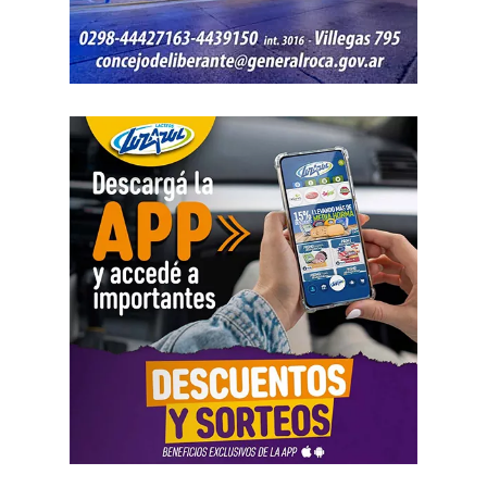
Como parte de la agenda oficial, la comitiva provincial
mantiene reuniones con organismos internacionales y
agencias de Estados Unidos para fortalecer vínculos que
permitan impulsar inversiones y acceder a nuevas
herramientas de financiamiento para el crecimiento de
Río Negro.
La agenda de trabajo comenzó con un encuentro en la
Embajada Argentina en Estados Unidos, donde la
comitiva se reunió con el equipo de consejeros que
acompaña la organización de las reuniones previstas con
organismos internacionales y entidades financieras. El
espacio permitió coordinar el trabajo y fortalecer el