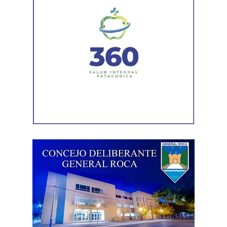
Las gestiones ante el BID comprenden un crédito de
85 millones de dólares destinado a ampliar la
producción, incorporar nuevas áreas bajo riego
y
fortalecer la capacidad de la provincia para enfrentar los
efectos del cambio climático;
y otro de 60 millones de
dólares para equipamiento y modernización de los
hospitales
.
El gobernador está acompañado por el ministro de
Desarrollo Económico y Productivo, Carlos Banacloy; el
ministro de Salud, Demetrio Thalasselis; el ministro de
Hacienda, Gabriel Sánchez y el director ejecutivo de la
Unidad Provincial de Coordinación y Ejecución del
Financiamiento Externo (UPCEFE), Martín Camiña.