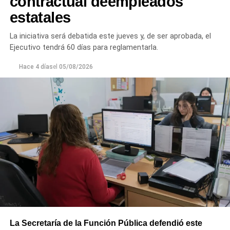
contractual deempleados
estatales
«La aprobación de este crédito refleja la confianza que
organismos internacionales depositan en nuestra forma
La iniciativa será debatida este jueves y, de ser aprobada, el
de administrar la provincia. Esa confianza se construye
Ejecutivo tendrá 60 días para reglamentarla.
con responsabilidad, previsibilidad y cumpliendo la
palabra. Ese es el rumbo que elegimos y que vamos a
Hace 4 días
el
05/08/2026
seguir fortaleciendo”, sostuvo.
“Proyectos de esta envergadura serían imposibles de
concretar sin este financiamiento internacional. Todo
nuestro agradecimiento al BID por confiar en el camino
que estamos recorriendo y en la visión de futuro que
tenemos para Río Negro”, dijo el gobernador.
Finalmente, el mandatario aseveró que “el rumbo está
claro y genera confianza, ahora el desafío es seguir
trabajando para que los rionegrinos disfruten los
beneficios de estas inversiones”.
La Secretaría de la Función Pública defendió este