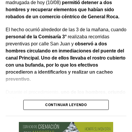
madrugada de hoy (10/08)
permitió detener a dos
hombres y recuperar elementos que habían sido
La Fiscalía también hizo referencia al impacto que el
robados de un comercio céntrico de General Roca.
ataque tuvo en su vida cotidiana. «Con sólo 17 años y a
raíz de lo acontecido, la víctima fue desarraigada de su
El hecho ocurrió alrededor de las 3 de la mañana, cuando
vida de estudiante secundario, perdió todo tipo de vínculo
personal de la Comisaría 3°
realizaba recorridas
con sus compañeros, además se suma que durante
preventivas por calle San Juan y
observó a dos
mucho tiempo estuvo con medicación y a esto le siguió la
hombres circulando en inmediaciones del puente del
rehabilitación», sostuvo Villarruel.
canal Principal. Uno de ellos llevaba el rostro cubierto
con una bufanda, por lo que los efectivos
Para el Ministerio Público Fiscal, también debe tenerse
procedieron a identificarlos y realizar un cacheo
en cuenta el daño psicológico sufrido por el adolescente.
preventivo.
«Se le cortó la vida a sus 17 años por una decisión que
Durante el procedimiento,
uno de los hombres, oriundo
tomaron en conjunto los imputados», concluyó la fiscal.
de Neuquén capital, tenía entre sus pertenencias un
CONTINUAR LEYENDO
teléfono celular y un dispositivo posnet. La
Tras los alegatos,
la querella solicitó una pena de 7
verificación del equipo permitió establecer que ambos
años de prisión efectiva, mientras que el defensor
elementos estaban registrados a nombre de Coco
particular pidió 5 años y 4 meses
.
Almacén Saludable, ubicado en 25 de Mayo 1090.