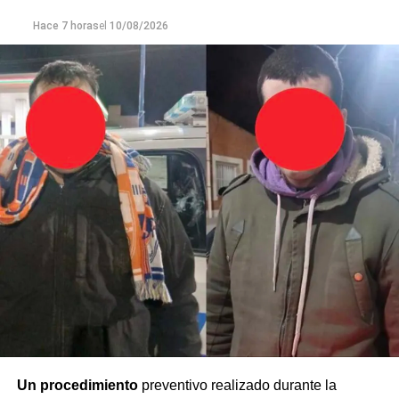
Villarruel remarcó además que el ataque ocurrió en la vía
Hace 7 horas
el
10/08/2026
pública y frente a numerosas personas, cuya intervención
permitió asistir a la víctima.
La representante del Ministerio Público Fiscal también
destacó las consecuencias físicas y psicológicas que
sufrió el adolescente, quien tenía 17 años al momento del
hecho.
«Pesa en nuestro pedido el daño ocasionado, esto lo
vimos reflejado tanto en las palabras y las vivencias de la
madre del adolescente, como también en lo que tiene que
ver con el tiempo de recuperación, el tiempo de
convalecencia en el hospital, y se suman las palabras del
médico forense», explicó.
Según se expuso durante la audiencia,
el joven
permaneció durante 10 meses sin la placa necesaria
Un procedimiento
preventivo realizado durante la
para evitar lesiones en su cráneo.