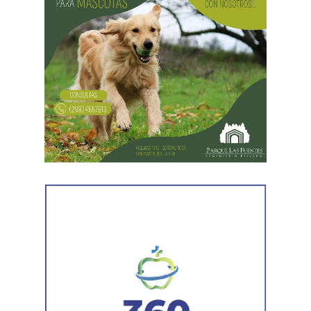
Ante esta situación,
un móvil policial se dirigió hasta el
comercio y constató que la puerta de ingreso había
sido forzada. En el interior se observó desorden y la
caja registradora abierta
, por lo que se convocó a
personal especializado del Gabinete de Criminalística
para realizar las tareas correspondientes.
La investigación sumó un nuevo indicio cuando, ya en la
dependencia policial,
los efectivos realizaron una
llamada al teléfono secuestrado. El aparato registró el
ingreso de la comunicación, aportando un elemento
que permitió vincularlo con el comercio afectado.
Posteriormente, la propietaria del local se presentó y
radicó la correspondiente denuncia penal.
Por disposición de la Fiscalía interviniente,
los dos
hombres quedaron detenidos por el delito de robo.
En
tanto, los elementos recuperados fueron restituidos a la