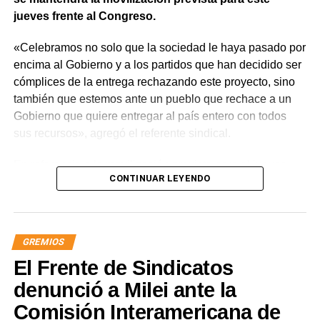
jueves frente al Congreso.
«Celebramos no solo que la sociedad le haya pasado por
encima al Gobierno y a los partidos que han decidido ser
cómplices de la entrega rechazando este proyecto, sino
también que estemos ante un pueblo que rechace a un
Gobierno que quiere entregar al país entero con todos
sus recursos», agregó el referente sindical.
En referencia a la movilización prevista para el jueves,
CONTINUAR LEYENDO
apuntó que «a Milei se le están terminando las balas y
cuando eso suceda, vamos a ir por él. Igual vamos a
movilizar para seguir repudiando a los senadores han
tergiversado su representación, porque debieran impulsar
GREMIOS
y votar iniciativas para defender los intereses de nuestra
El Frente de Sindicatos
nación y no rematarla».
denunció a Milei ante la
«Este es un avance significativo de la lucha. Quedó
Comisión Interamericana de
demostrado que solo estando en la calle vamos a seguir