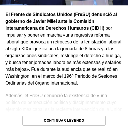
El Frente de Sindicatos Unidos (FreSU) denunció al
gobierno de Javier Milei ante la Comisión
Interamericana de Derechos Humanos (CIDH)
por
impulsar y poner en marcha «una regresiva reforma
laboral que provoca un retroceso de la legislación laboral
al siglo XIX», que «ataca la jornada de 8 horas y a las
organizaciones sindicales, restringe el derecho a huelga,
y busca tener jornadas laborales más extensas y salarios
más bajos». Fue durante la audiencia que se realizó en
Washington, en el marco del 196º Período de Sesiones
Ordinarias del órgano internacional.
Además, el FreSU denunció la existencia de «una
política de persecución política y disciplinamiento cuyo
ejemplo más cabal es la reciente intervención de la Unión
Obrera Metalúrgica (UOM) y la persecución mediática,
CONTINUAR LEYENDO
gremial, jurídica y personal» desplegada por funcionarios