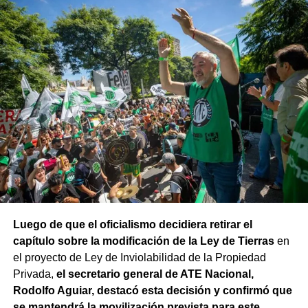
fondos adeudados a las provincias y FGS de la ANSES; y
rechazo a la armonización de las Cajas Previsionales
Provinciales».
Luego de que el oficialismo decidiera retirar el
capítulo sobre la modificación de la Ley de Tierras
en
el proyecto de Ley de Inviolabilidad de la Propiedad
Privada,
el secretario general de ATE Nacional,
Rodolfo Aguiar, destacó esta decisión y confirmó que
se mantendrá la movilización prevista para este