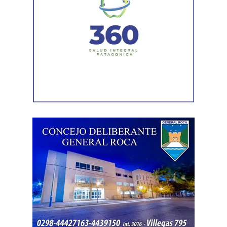
compraventa de la fuerza de trabajo. En la Argentina,
enfrentamos un ataque al Estado de Derecho, a la
democracia, a la Constitución Nacional y al sistema
interamericano de derechos humanos. Por eso es que
esta comisión debe actuar».
Luego, la secretaria general de Conadu, Clara Chevalier,
precisó que, como parte de esa política de destrucción de
los derechos laborales, «el gobierno nacional produjo
una desregulación de los precios fundamentales para la
vida, como las tarifas de transporte, telefonía celular,
internet, luz y gas. Todo eso produjo una caída del salario
que tiene un impacto directo e indirecto sobre las
mujeres».
«Estamos viviendo una brutal disputa por el tiempo.
Mientras la reforma laboral ataca una de las conquistas
fundacionales como la jornada de 8 horas, instalando un
banco de horas flexible, que borra los límites entre lo