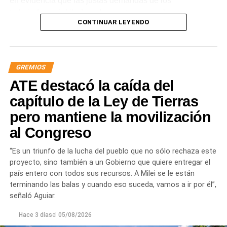
en evidencia que las justas demandas de los
trabajadores, jubilados y los sectores populares no
CONTINUAR LEYENDO
encuentran respuestas, y que el gobierno es el exclusivo
responsable de la angustia en la que está sumida la
mayoría de la sociedad».
GREMIOS
«Lo demuestran las encuestas, a Milei se le están
ATE destacó la caída del
terminando las balas. Tiene que saber que empezamos a
ir por él», sentenció Aguiar.
capítulo de la Ley de Tierras
pero mantiene la movilización
Las movilizaciones además se replicarán en todas las
al Congreso
provincias en el marco de la Jornada Nacional de
Lucha
dispuesta por el sindicato estatal en reclamo por
“Es un triunfo de la lucha del pueblo que no sólo rechaza este
«reapertura de paritarias y urgente recomposición salarial
proyecto, sino también a un Gobierno que quiere entregar el
y de jubilaciones; rechazo al vaciamiento de los
país entero con todos sus recursos. A Milei se le están
organismos públicos; pase a planta permanente de todas
terminando las balas y cuando eso suceda, vamos a ir por él”,
las y los trabajadores precarizados; rechazo a las
señaló Aguiar.
privatizaciones de empresas públicas; reincorporación de
todas las y los trabajadores despedidos; restitución de los
Hace 3 días
el
05/08/2026