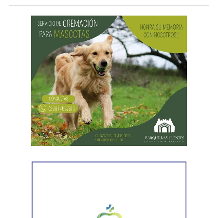
del gobierno contra el secretario general de Pilotos
(APLA), Pablo Biró.
«El espíritu de esta reforma es beneficiar sólo a los
empresarios y aumentar sus márgenes de rentabilidad a
partir de una mayor explotación. Jornadas más extensas
y salarios más bajos», dijo el secretario general de ATE,
Rodolfo Aguiar, al iniciar la exposición por parte del
FreSU, que solicitó la audiencia junto con el Centro de
Estudios Legales y Sociales (CELS) y el Sindicato de
Prensa de Buenos Aires (SiPreBA). Participaron también
representantes de la Asociación de Abogados
Laboralistas, Mariana Amartino y Matías Cremonte, y el
presidente de la Asociación Nacional de Jueces del
Trabajo (ANJUT), Juan Orsini.
Agregó que «aquello que sostuvo la OIT sobre que el
trabajo no es una mercancía se transformó en letra
muerta. Con esta reforma, estamos frente a un régimen de