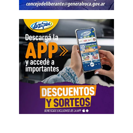
personal y lo laboral, debemos recurrir a varios empleos
para poder sostener la vida», dijo Chevalier y subrayó
que «esta pobreza de tiempo impacta de manera
asimétrica sobre las mujeres, provoca una crisis sobre los
cuidados y desorganiza los hogares».
Al abordar la persecución política a sindicalistas y
sindicatos, Biró sostuvo que «el Estado me ha iniciado
una persecución mediática, gremial, jurídica y personal
por ser el secretario general de la Asociación de Pilotos.
Se trata de una campaña abierta y pública de difamación
llevada adelante por funcionarios del gobierno, utilizando
la aplicación Mi Argentina o las carteleras de las
estaciones terminales. Usaron todos los recursos del
Estado. Me imputaron delitos penales, me hicieron saber
que perseguían a mi familia, a mi mujer y a mis hijas, y
tuve que presentar un habeas corpus preventivo».
Biró también señaló que «el gobierno impulsó denuncias