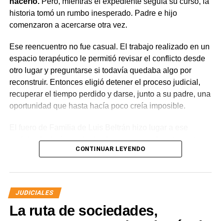
hacerlo.
Pero, mientras el expediente seguía su curso, la
contravencional no impide que el dueño del perro
historia tomó un rumbo inesperado. Padre e hijo
lesionado reclame por la vía civil una indemnización
comenzaron a acercarse otra vez.
por los daños que considere haber sufrido.
Ese reencuentro no fue casual. El trabajo realizado en un
espacio terapéutico le permitió revisar el conflicto desde
otro lugar y preguntarse si todavía quedaba algo por
reconstruir. Entonces eligió detener el proceso judicial,
recuperar el tiempo perdido y darse, junto a su padre, una
oportunidad que hasta hacía poco creía imposible.
El fuero de Familia de Luis Beltrán hizo lugar a ese
pedido, declaró concluido el proceso por desistimiento y
CONTINUAR LEYENDO
ordenó el archivo de las actuaciones. La jueza consideró
que se encontraban reunidos los requisitos previstos por
la legislación para poner fin al expediente.
JUDICIALES
El joven había promovido la acción para solicitar la
La ruta de sociedades,
supresión de su apellido paterno. Durante la etapa inicial
del trámite se incorporó la documentación presentada, se