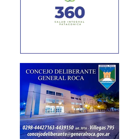
más piezas. Según la sentencia,
el progenitor aparecía
registrado como socio, gerente o administrador en
distintas firmas. A esa información se agregó un
contrato de franquicia para la explotación de un local
comercial. La documentación acreditó vínculos con
sociedades, comercios y emprendimientos. Sin
embargo, el expediente no permitió determinar con
exactitud cuánto dinero generaban esas actividades
ni qué parte correspondía al progenitor.
La jueza también examinó una certificación contable que
él mismo presentó. Ese documento informó un promedio
de ingresos durante un período determinado y consignó
una relación laboral con una de las empresas. El fallo
aclaró que esos datos no reflejaban necesariamente la
totalidad de los recursos, ya que existían otras
participaciones comerciales acreditadas en la causa.
El informe bancario añadió otro elemento. La cuenta