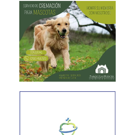
La discusión quedó centrada en una pregunta: cuál
era su capacidad económica real.
El primer tramo de la respuesta apareció en los
informes tributarios. La Agencia de Recaudación
Tributaria de Río Negro informó que el progenitor
figuraba inscripto en actividades vinculadas con
servicios gastronómicos, asesoramiento y gestión
empresarial.
También registró vehículos a su nombre.
Luego llegaron los datos de la Municipalidad de
Cipolletti. Los registros indicaron la existencia de una
habilitación comercial vigente para un establecimiento
gastronómico y señalaron su participación como socio
gerente en una sociedad. Otro informe municipal dio
cuenta de antecedentes vinculados con inmuebles y
permisos comerciales.
La Agencia de Recaudación y Control Aduanero sumó