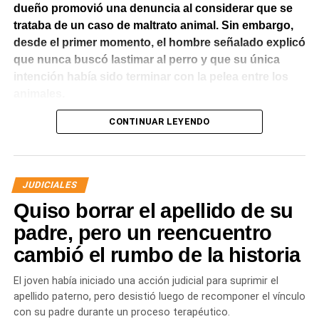
dueño promovió una denuncia al considerar que se
trataba de un caso de maltrato animal. Sin embargo,
desde el primer momento, el hombre señalado explicó
que nunca buscó lastimar al perro y que su única
intención había sido terminar con la pelea entre los
animales.
CONTINUAR LEYENDO
El Juzgado de Paz analizó el caso y resolvió desestimar
la denuncia y archivar las actuaciones. La jueza concluyó
que los hechos no configuraban la contravención de
maltrato animal prevista en el Código Contravencional.
JUDICIALES
Quiso borrar el apellido de su
La sentencia destacó que esa figura exige una conducta
dolosa, es decir, la voluntad de provocar daño al animal.
padre, pero un reencuentro
En este caso, la magistrada entendió que del propio
cambió el rumbo de la historia
relato del denunciante surgía que el hombre actuó para
separar a los perros y no con el propósito de herir al
El joven había iniciado una acción judicial para suprimir el
border collie. La lesión fue consecuencia del intento de
apellido paterno, pero desistió luego de recomponer el vínculo
evitar la pelea y no de una acción dirigida a causar
con su padre durante un proceso terapéutico.