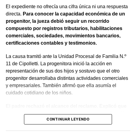
trasladada, la otra parte haya sido notificada.
El expediente no ofrecía una cifra única ni una respuesta
directa.
Para conocer la capacidad económica de un
Como en este caso ese traslado aún no se había
progenitor, la jueza debió seguir un recorrido
concretado, la jueza entendió que estaban cumplidos
compuesto por registros tributarios, habilitaciones
todos los requisitos legales para admitir el desistimiento y
comerciales, sociedades, movimientos bancarios,
declarar extinguido el proceso.
certificaciones contables y testimonios.
«En virtud de ello entiendo que se encuentran
La causa tramitó ante la Unidad Procesal de Familia N.º
configurados los recaudos previstos en el artículo 278,
11 de Cipolletti. La progenitora inició la acción en
para que opere el desistimiento del proceso por voluntad
representación de sus dos hijos y sostuvo que el otro
de la parte», explicó. Además, se estableció que las
progenitor desarrollaba distintas actividades comerciales
actuaciones permanezcan archivadas en formato digital,
y empresariales. También afirmó que ella asumía el
conforme a la normativa vigente del Poder Judicial de Río
cuidado cotidiano de los niños.
Negro.
El padre rechazó el alcance del reclamo. Explicó que
sus ingresos no eran fijos, presentó una certificación
CONTINUAR LEYENDO
contable y acompañó documentación bancaria.
Además, sostuvo que realizaba aportes mensuales y
entregas de alimentos, ropa y útiles escolares.