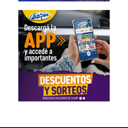
registró variaciones importantes entre ingresos, egresos y
saldos durante varios meses. La sentencia tomó esos
movimientos como parte del análisis patrimonial, aunque
no los consideró suficientes para establecer por sí solos
una cifra definitiva.
Las declaraciones testimoniales completaron el cuadro.
Varias personas hablaron sobre locales gastronómicos,
viajes al exterior, vehículos y nivel de vida. Otro
testimonio mencionó la relación del progenitor con una
empresa que ocupaba un inmueble comercial.
Aun con ese conjunto de pruebas, la jueza señaló que
faltó documentación contable específica. También
sostuvo que el progenitor estaba en mejores condiciones
de presentar información precisa sobre sus ingresos, su
patrimonio y las ganancias de las sociedades.
El fallo aplicó el criterio de las cargas probatorias
dinámicas. Según la resolución, ese principio impone el