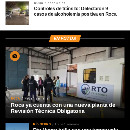
ROCA
hace 4 días
Controles de tránsito: Detectaron 9
casos de alcoholemia positiva en Roca
EN FOTOS
ROCA
Hace 1 semana
Roca ya cuenta con una nueva planta de
Revisión Técnica Obligatoria
RÍO NEGRO
Hace 1 semana
Río Negro brilla con una temporada