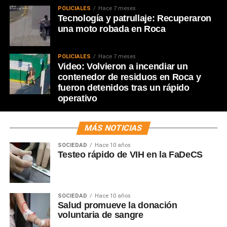
POLICIALES
Hace 7 meses
Tecnología y patrullaje: Recuperaron
una moto robada en Roca
POLICIALES
Hace 7 meses
Video: Volvieron a incendiar un
contenedor de residuos en Roca y
fueron detenidos tras un rápido
operativo
MÁS NOTICIAS
SOCIEDAD
Hace 10 años
Testeo rápido de VIH en la FaDeCS
SOCIEDAD
Hace 10 años
Salud promueve la donación
voluntaria de sangre