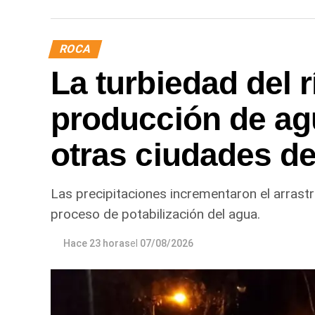
renovación de la infraestructura hídrica pr
conducción del agua, preservar el Canal P
ROCA
eficiente y seguro para los productores del
La turbiedad del r
producción de ag
otras ciudades de
Las precipitaciones incrementaron el arrastr
proceso de potabilización del agua.
Hace 23 horas
el
07/08/2026