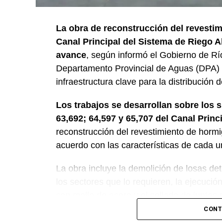
La obra de reconstrucción del revestim
Canal Principal del Sistema de Riego A
avance
, según informó el Gobierno de Rí
Departamento Provincial de Aguas (DPA) y
infraestructura clave para la distribución 
Los trabajos se desarrollan sobre los 
63,692; 64,597 y 65,707 del Canal Princ
reconstrucción del revestimiento de horm
acuerdo con las características de cada u
La obra incluye la demolición de losas det
los sectores que lo requieren, la ejecuci
con malla de acero y el sellado de juntas p
CONT
Desde el DPA destacaron que esta interve