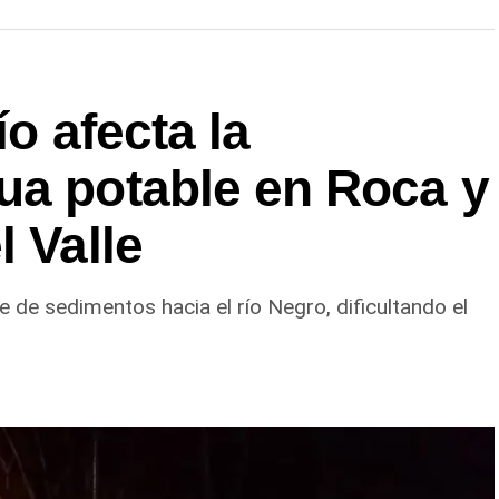
ovincial, con el propósito de optimizar la
rincipal de Riego y brindar un servicio más
 Alto Valle.
ío afecta la
ua potable en Roca y
l Valle
e de sedimentos hacia el río Negro, dificultando el