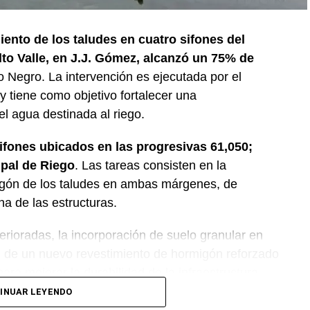
iento de los taludes en cuatro sifones del
lto Valle, en J.J. Gómez, alcanzó un 75% de
o Negro. La intervención es ejecutada por el
 tiene como objetivo fortalecer una
del agua destinada al riego.
sifones ubicados en las progresivas 61,050;
ipal de Riego
. Las tareas consisten en la
igón de los taludes en ambas márgenes, de
na de las estructuras.
erioradas, la incorporación de suelo granular en
ón de un nuevo revestimiento de hormigón reforzado
ara mejorar la durabilidad de la infraestructura.
INUAR LEYENDO
nción forma parte del plan de mantenimiento y