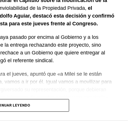
tirar el capítulo sobre la modificación de la
nviolabilidad de la Propiedad Privada,
el
dolfo Aguiar, destacó esta decisión y confirmó
sta para este jueves frente al Congreso.
aya pasado por encima al Gobierno y a los
e la entrega rechazando este proyecto, sino
rechace a un Gobierno que quiere entregar al
ó el referente sindical.
ara el jueves, apuntó que «a Milei se le están
 vamos a ir por él. Igual vamos a movilizar para
rgiversado su representación, porque debieran
 los intereses de nuestra nación y no rematarla».
INUAR LEYENDO
ucha. Quedó demostrado que solo estando en la
a», concluyó el titular de ATE Nacional.