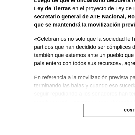
Luego de que el oficialismo decidiera re
Ley de Tierras
en el proyecto de Ley de I
secretario general de ATE Nacional, Ro
que se mantendrá la movilización previ
«Celebramos no solo que la sociedad le h
partidos que han decidido ser cómplices d
también que estemos ante un pueblo que 
país entero con todos sus recursos», agreg
En referencia a la movilización prevista p
terminando las balas y cuando eso suceda,
seguir repudiando a los senadores han te
impulsar y votar iniciativas para defender
CONT
«Este es un avance significativo de la l
calle vamos a seguir recuperando soberaní