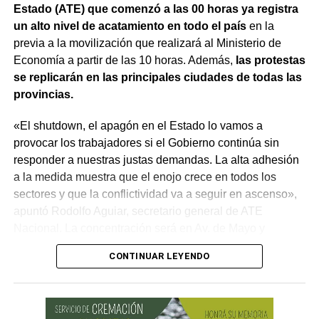
Estado (ATE) que comenzó a las 00 horas ya registra
vida, como las tarifas de transporte, telefonía celular,
un alto nivel de acatamiento en todo el país
en la
internet, luz y gas. Todo eso produjo una caída del salario
previa a la movilización que realizará al Ministerio de
que tiene un impacto directo e indirecto sobre las
Economía a partir de las 10 horas. Además,
las protestas
mujeres».
se replicarán en las principales ciudades de todas las
provincias.
«Estamos viviendo una brutal disputa por el tiempo.
Mientras la reforma laboral ataca una de las conquistas
«El shutdown, el apagón en el Estado lo vamos a
fundacionales como la jornada de 8 horas, instalando un
provocar los trabajadores si el Gobierno continúa sin
banco de horas flexible, que borra los límites entre lo
responder a nuestras justas demandas. La alta adhesión
personal y lo laboral, debemos recurrir a varios empleos
a la medida muestra que el enojo crece en todos los
para poder sostener la vida», dijo Chevalier y subrayó
sectores y que la conflictividad va a seguir en ascenso»,
que «esta pobreza de tiempo impacta de manera
apuntó Rodolfo Aguiar, secretario general de ATE
asimétrica sobre las mujeres, provoca una crisis sobre los
Nacional. La concentración será en Av. de Mayo y
cuidados y desorganiza los hogares».
Santiago del Estero a partir de las 10.
CONTINUAR LEYENDO
Al abordar la persecución política a sindicalistas y
En referencia a las negociaciones salariales, señaló que
sindicatos, Biró sostuvo que «el Estado me ha iniciado
«la paritaria estatal se convirtió en una estafa mediante la
una persecución mediática, gremial, jurídica y personal
cual se apoderaron en tan solo dos años y medio de más
por ser el secretario general de la Asociación de Pilotos.