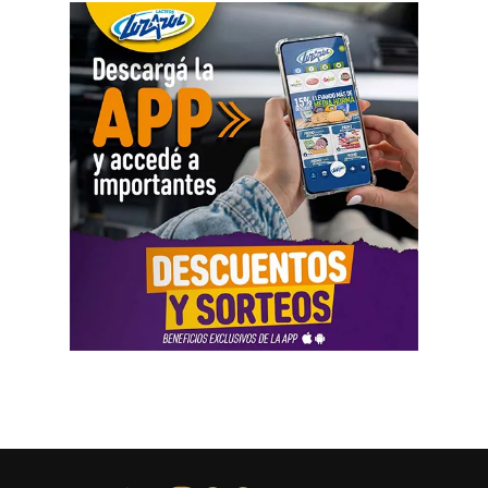
municipios, entre otros. Además, sólo se garantizarán
garantizó la pluralidad de voces en nuestro país».
vuelos sanitarios y de Estado por parte de la
Administración Nacional de Aviación Civil (ANAC), PAMI
Además, la abogada Amartino solicitó, en nombre de
y ANSES atenderán únicamente emergencias.
todas las organizaciones que pidieron la audiencia, que
la CIDH «emita una comunicación dirigida al Estado
Uno de los principales motivos que reaviva la
argentino en la que llame la atención sobre la
conflictividad en el Sector Público es la pérdida del poder
incompatibilidad de la reforma laboral con los estándares
adquisitivo a partir de las paritarias firmadas a la baja.
En
interamericanos, y llame al cumplimiento de sus
lo que va del 2026, los incrementos llegaron a 12,9%
obligaciones en materia de derechos humanos.
en la Administración Pública Nacional hasta el mes de
Solicitamos también que esa comunicación sea remitida
junio, mientras que la inflación en ese mismo periodo
a todos los tribunales locales para ser tenida en cuenta
fue de 16,9%.
como instrumento de interpretación del derecho».
Además,
en lo que va de la gestión de Javier Milei, los
También pidió «que declare que la derogación del
servicios ya aumentaron un 919%, mientras que el
Estatuto del Periodista resulta incompatible con la
poder adquisitivo en el sector público cayó un 45% en
Convención Americana de Derechos Humanos y exija al
ese mismo periodo.
En esta línea, el sindicato alertó
Estado argentino el restablecimiento de las garantías
nuevamente sobre «el intento de cierre,
fundamentales para el ejercicio libre y seguro de la
desmantelamiento y vaciamiento de organismos, y
profesión» e invitó a que “la Relatoría Especial sobre los