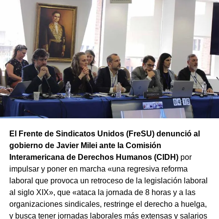
De esta forma, ATE mantiene la movilización prevista
y concentrará a partir de las 12 hs en Av. Rivadavia y
Rodriguez Peña (CABA).
Además, las movilizaciones se
replicarán en las principales ciudades de todas las
provincias en el marco de la Jornada Nacional de Lucha
convocada por el sindicato.
El Frente de Sindicatos Unidos (FreSU) denunció al
gobierno de Javier Milei ante la Comisión
Interamericana de Derechos Humanos (CIDH)
por
impulsar y poner en marcha «una regresiva reforma
laboral que provoca un retroceso de la legislación laboral
al siglo XIX», que «ataca la jornada de 8 horas y a las
organizaciones sindicales, restringe el derecho a huelga,
y busca tener jornadas laborales más extensas y salarios