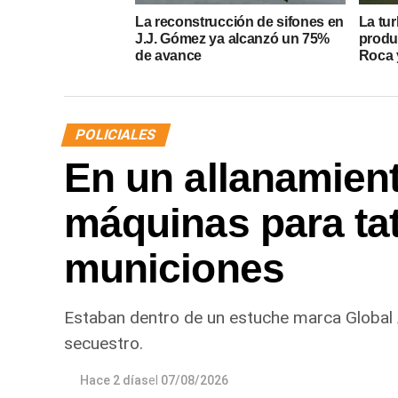
La reconstrucción de sifones en
La tur
J.J. Gómez ya alcanzó un 75%
produ
de avance
Roca y
POLICIALES
En un allanamien
máquinas para ta
municiones
Estaban dentro de un estuche marca Global
secuestro.
Hace 2 días
el
07/08/2026