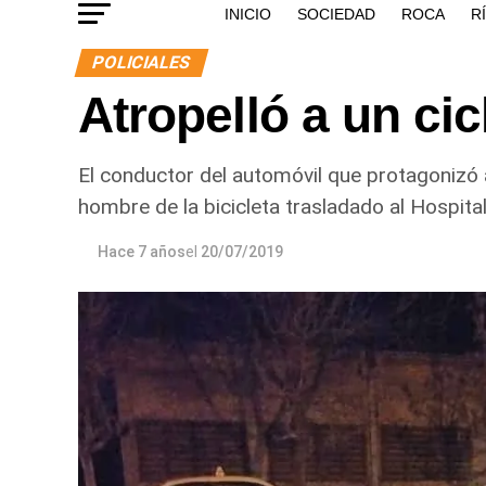
INICIO
SOCIEDAD
ROCA
R
POLICIALES
Atropelló a un ci
El conductor del automóvil que protagonizó 
hombre de la bicicleta trasladado al Hospital
Hace 7 años
el
20/07/2019