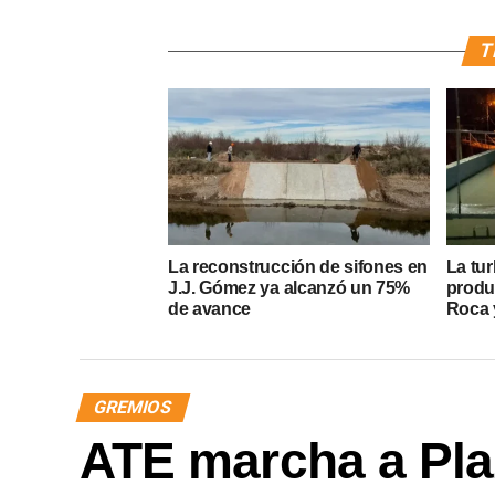
T
La reconstrucción de sifones en
La tur
J.J. Gómez ya alcanzó un 75%
produ
de avance
Roca y
GREMIOS
ATE marcha a Pla