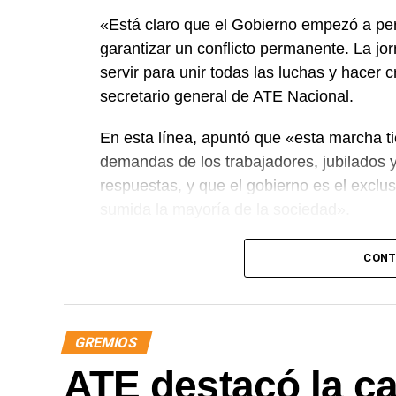
«Está claro que el Gobierno empezó a perd
garantizar un conflicto permanente. La jor
servir para unir todas las luchas y hacer c
secretario general de ATE Nacional.
En esta línea, apuntó que «esta marcha ti
demandas de los trabajadores, jubilados 
respuestas, y que el gobierno es el exclu
sumida la mayoría de la sociedad».
«Lo demuestran las encuestas, a Milei se 
CONT
que empezamos a ir por él», sentenció Ag
Las movilizaciones además se replicará
Jornada Nacional de Lucha
dispuesta po
GREMIOS
de paritarias y urgente recomposición sala
ATE destacó la caí
los organismos públicos; pase a planta pe