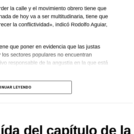
er la calle y el movimiento obrero tiene que
nada de hoy va a ser multitudinaria, tiene que
recer la conflictividad», indicó Rodolfo Aguiar,
ene que poner en evidencia que las justas
y los sectores populares no encuentran
sivo responsable de la angustia en la que está
le están terminando las balas. Tiene que saber
INUAR LEYENDO
uiar.
n en todas las provincias en el marco de la
r el sindicato estatal en reclamo por «reapertura
rial y de jubilaciones; rechazo al vaciamiento de
da del capítulo de la
rmanente de todas las y los trabajadores