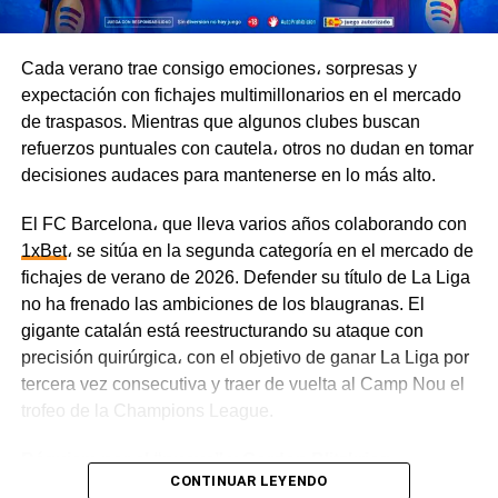
la Copa Sudamericana. El Fortín, en cambio, está
completamente enfocado en sus compromisos en el país
y podría llegar al partido en mejores condiciones.
Cada verano trae consigo emociones، sorpresas y
expectación con fichajes multimillonarios en el mercado
El Xeneize buscará sumar tres puntos clave en casa, por
de traspasos. Mientras que algunos clubes buscan
lo que tomará la iniciativa e irá al ataque con agresividad.
refuerzos puntuales con cautela، otros no dudan en tomar
Por su parte, Vélez está bien organizado en el fondo y es
decisiones audaces para mantenerse en lo más alto.
capaz de complicarle la vida a su rival con contraataques
veloces.
El FC Barcelona، que lleva varios años colaborando con
1xBet
، se sitúa en la segunda categoría en el mercado de
Tigre vs. River Plate, 8 de agosto
fichajes de verano de 2026. Defender su título de La Liga
no ha frenado las ambiciones de los blaugranas. El
Los Millonarios atraviesan una racha de mala suerte y
gigante catalán está reestructurando su ataque con
todavía no han sumado ningún punto. En sus tres
precisión quirúrgica، con el objetivo de ganar La Liga por
primeros partidos, River Plate claramente no pasó por su
tercera vez consecutiva y traer de vuelta al Camp Nou el
mejor momento — el equipo superó a sus rivales en la
trofeo de la Champions League.
calidad del juego y en las estadísticas, pero sufrió tres
derrotas por 1-0.
Réquiem por el “nueve” y Gordon Blitzkrieg
CONTINUAR LEYENDO
El estilo de juego disciplinado y pragmático de Tigre le