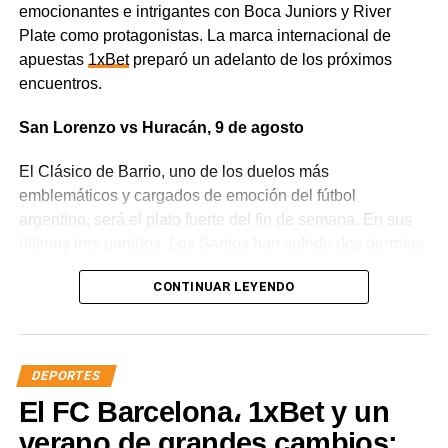
emocionantes e intrigantes con Boca Juniors y River
Plate como protagonistas. La marca internacional de
apuestas
1xBet
preparó un adelanto de los próximos
encuentros.
San Lorenzo vs Huracán, 9 de agosto
El Clásico de Barrio, uno de los duelos más
emblemáticos y cargados de emoción del fútbol
argentino, será el plato fuerte del fin de semana. En sus
últimos tres partidos, Los Santos han sufrido dos derrotas,
mientras que El Globo ha conseguido sumar cuatro
CONTINUAR LEYENDO
puntos. El cruce entre estos dos viejos rivales va mucho
más allá de un partido cualquiera, ya que los equipos van
a pelear no solo por mejorar su posición en la liga, sino
también por defender el honor de sus clubes.
DEPORTES
El FC Barcelona، 1xBet y un
En los últimos años, los partidos entre San Lorenzo y
Huracán no se han caracterizado precisamente por tener
verano de grandes cambios: