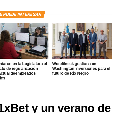
E PUEDE INTERESAR
taron en la Legislatura el
Weretilneck gestiona en
cto de regularización
Washington inversiones para el
actual deempleados
futuro de Río Negro
les
1xBet y un verano de