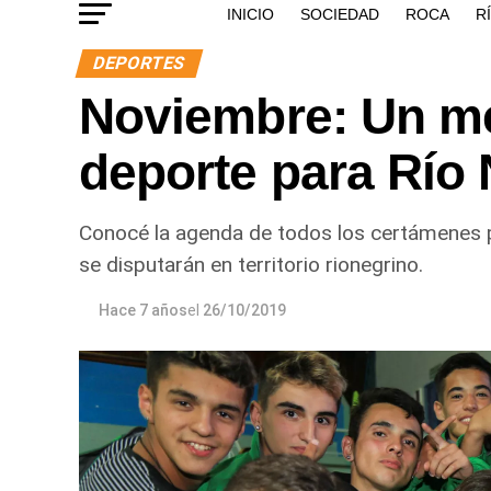
INICIO
SOCIEDAD
ROCA
R
DEPORTES
Noviembre: Un m
deporte para Río
Conocé la agenda de todos los certámenes pr
se disputarán en territorio rionegrino.
Hace 7 años
el
26/10/2019