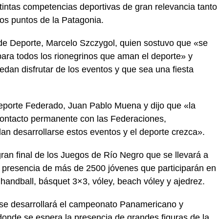
stintas competencias deportivas de gran relevancia tanto
tros puntos de la Patagonia.
 de Deporte, Marcelo Szczygol, quien sostuvo que «se
ara todos los rionegrinos que aman el deporte» y
an disfrutar de los eventos y que sea una fiesta
eporte Federado, Juan Pablo Muena y dijo que «la
contacto permanente con las Federaciones,
n desarrollarse estos eventos y el deporte crezca».
gran final de los Juegos de Río Negro que se llevará a
la presencia de más de 2500 jóvenes que participarán en
, handball, básquet 3×3, vóley, beach vóley y ajedrez.
0 se desarrollará el campeonato Panamericano y
nde se espera la presencia de grandes figuras de la