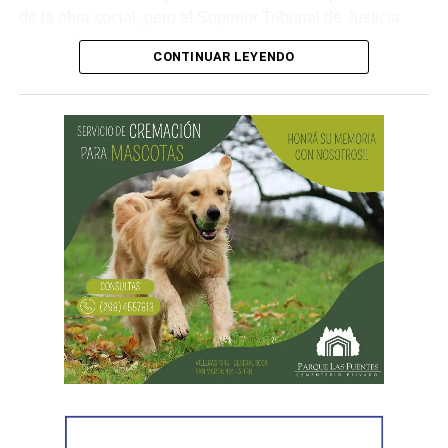
de la obra social, pero el Superior Tribunal de Justicia
confirmó el fallo.
CONTINUAR LEYENDO
En la apelación, la provincia sostuvo que nunca había
negado las prestaciones. Explicó que la discusión estaba
vinculada con «los plazos propios del régimen de
contrataciones públicas y los requerimientos de auditoría
médica», y no con un rechazo de la cobertura. También
señaló que la silla de ruedas se encontraba en trámite y
que las prestaciones habían sido autorizadas.
El Superior Tribunal entendió que esos argumentos no
alcanzaban para modificar la sentencia. Señaló que la
obra social puso el acento en los procedimientos
administrativos, pero no logró rebatir los fundamentos
centrales del fallo de primera instancia.
En relación con los pañales, el STJ advirtió que el
informe presentado por la auditoría médica describía las