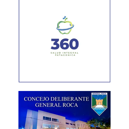
características generales del producto que entregaba la
obra social, pero no analizaba la situación específica del
niño. Además, observó que la propia auditoría reconocía
que el cambio de talle todavía estaba pendiente.
La sentencia también valoró que la madre había
informado una mejoría en el cuadro de dermatitis de su
hijo luego del cambio de marca y remarcó que esa
circunstancia «no fue rebatida con un examen médico
propio y específico de la demandada». En ese contexto,
concluyó que una evaluación técnica general no era
suficiente para desplazar las necesidades concretas
acreditadas en el expediente.
El STJ descartó que la sentencia implicara una
intromisión en el funcionamiento de la obra social.
Explicó que la exhortación para que la obra social actúe
«en forma diligente, rápida y oportuna» no modifica el
régimen de contrataciones ni los procedimientos de