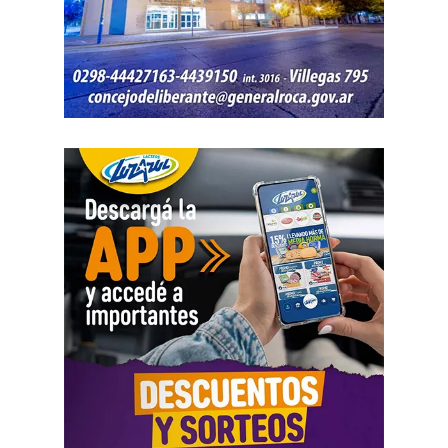
auditoría interna, sino que «se limita a instar una mayor
diligencia administrativa, sin imponer modalidad, plazo ni
procedimiento específico». Esa medida, concluyó, no
representa una extralimitación de las competencias
judiciales.
La sentencia recordó que los niños y las personas con
discapacidad se encuentran en una situación de especial
vulnerabilidad y que el Estado debe brindarles una
protección reforzada. En ese sentido, afirmó que las
políticas públicas deben garantizar «el nivel de vida más
alto posible», especialmente en materia de salud,
rehabilitación e integración social.