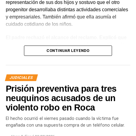
representación de sus dos hijos y sostuvo que el otro
progenitor desarrollaba distintas actividades comerciales
y empresariales. También afirmó que ella asumía el
cuidado cotidiano de los niños.
El padre rechazó el alcance del reclamo. Explicó que
sus ingresos no eran fijos, presentó una certificación
CONTINUAR LEYENDO
contable y acompañó documentación bancaria.
Además, sostuvo que realizaba aportes mensuales y
entregas de alimentos, ropa y útiles escolares.
JUDICIALES
La discusión quedó centrada en una pregunta: cuál
Prisión preventiva para tres
era su capacidad económica real.
El primer tramo de la respuesta apareció en los
neuquinos acusados de un
informes tributarios. La Agencia de Recaudación
violento robo en Roca
Tributaria de Río Negro informó que el progenitor
figuraba inscripto en actividades vinculadas con
El hecho ocurrió el viernes pasado cuando la víctima fue
servicios gastronómicos, asesoramiento y gestión
engañada con una supuesta compra de un teléfono celular.
empresarial.
También registró vehículos a su nombre.