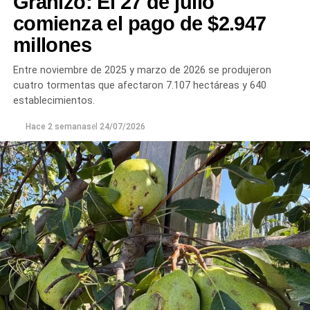
Granizo: El 27 de julio
comienza el pago de $2.947
millones
Entre noviembre de 2025 y marzo de 2026 se produjeron
cuatro tormentas que afectaron 7.107 hectáreas y 640
establecimientos.
Hace 2 semanas
el
24/07/2026