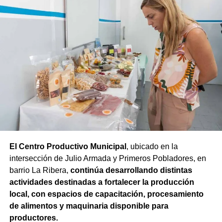
El Fondo Compensador nació a partir de este trabajo
conjunto entre los productores y el Estado provincial que
conforman el Ente del Granizo: por cada peso aportado
por el sector privado, el Gobierno de Río Negro incorpora
El Centro Productivo Municipal
, ubicado en la
otro peso. De esta manera, los establecimientos
intersección de Julio Armada y Primeros Pobladores, en
adheridos que registran daños pueden acceder a
barrio La Ribera,
continúa desarrollando distintas
recursos para completar la cosecha y cubrir parte del
actividades destinadas a fortalecer la producción
capital de trabajo de la siguiente etapa productiva.
local, con espacios de capacitación, procesamiento
de alimentos y maquinaria disponible para
En esta temporada,
cerca de 120 productores
productores.
adheridos al sistema declararon daños sobre