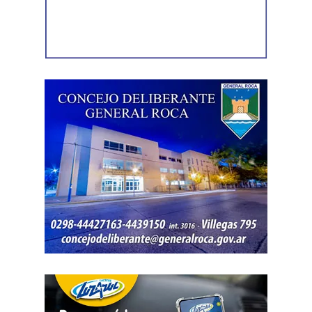
calidad del suelo, dentro de algo muy serio, muy
complejo, que hoy es una preocupación mundial, y lo que
no podemos ni debemos hacer fundamentalmente es
minimizarlo. Porque si lo minimizamos, cuando nos
demos cuenta, el daño va a ser irrecuperable», advirtió.
En este sentido, enmarcó la decisión en la certeza de que
el granizo «es algo que llegó para quedarse» y que, por
eso, la respuesta del Estado «tiene que ser de carácter
permanente». También destacó que las herramientas
llegan en un contexto que vuelve oportuna la decisión de
invertir: «Estas herramientas llegan en el momento que
tienen que llegar. Si lo hubiésemos hecho tres o cuatro
años antes, nadie se habría animado a arriesgarse; y si lo
hiciéramos dentro de cinco años, el nivel de daño y de
pérdida en nuestras chacras y en nuestras producciones
hubiese sido enorme. Estamos llegando en el momento
justo», afirmó.