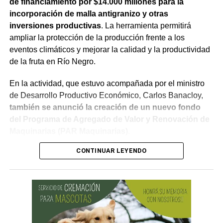
de financiamiento por $14.000 millones para la
incorporación de malla antigranizo y otras
inversiones productivas
. La herramienta permitirá
ampliar la protección de la producción frente a los
eventos climáticos y mejorar la calidad y la productividad
de la fruta en Río Negro.
En la actividad, que estuvo acompañada por el ministro
de Desarrollo Productivo Económico, Carlos Banacloy,
también se anunció la creación de un nuevo fondo
El pago del Fondo Compensador se integra así a una
del Programa de Agregado de Valor y Renovación de
política que combina resarcimiento, capital de trabajo,
Maquinarias (PAR Maquinarias)
.
financiamiento e incorporación de infraestructura
CONTINUAR LEYENDO
En este marco, Weretilneck puso el foco en lo que el
preventiva. El objetivo es atender las consecuencias
granizo significa para quienes producen. El gobernador
inmediatas de las tormentas y, al mismo tiempo, ampliar
subrayó que la medida es, ante todo, una respuesta al
la superficie protegida con malla antigranizo.
productor frente a un fenómeno que golpea de lleno su
capital y recordó lo que implica una tormenta para una
chacra, donde el granizo puede arrasar en minutos con