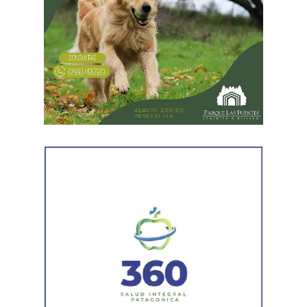
una inversión sostenida durante toda la temporada. «Es
la pérdida de lo que uno tiene como capital; es como si
de un día para otro usted no tuviera nada de lo que
tenía», afirmó. En esa línea, remarcó que la protección de
la producción no solo evita el daño, sino que «también
mejora la calidad» de la fruta rionegrina.
El mandatario planteó como principal desafío que la
herramienta llegue a la mayor cantidad de productores y
empresas, y convocó a las cámaras y entidades a «ser
voceros de estas herramientas» para acompañar tanto a
quienes ya sufrieron daños como a quienes están
expuestos a sufrirlos.
Weretilneck situó la decisión en una planificación a largo
plazo sobre el cambio climático, estratégica en su sentido
económico: «Estamos hablando de temas realmente
importantes para nuestro futuro. Por eso enmarcar las
políticas que tienen que ver con el financiamiento y con la