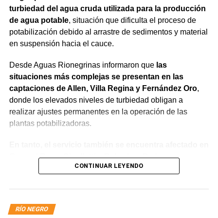
turbiedad del agua cruda utilizada para la producción
de agua potable
, situación que dificulta el proceso de
potabilización debido al arrastre de sedimentos y material
en suspensión hacia el cauce.
Desde Aguas Rionegrinas informaron que
las
situaciones más complejas se presentan en las
captaciones de Allen, Villa Regina y Fernández Oro
,
donde los elevados niveles de turbiedad obligan a
realizar ajustes permanentes en la operación de las
plantas potabilizadoras.
En tanto, el servicio también se encuentra afectado en
General Roca, Cipolletti y Balsa Las Perlas,
CONTINUAR LEYENDO
localidades donde podrían registrarse bajas de
presión o interrupciones temporales
mientras se
trabaja para sostener la producción de agua potable.
RÍO NEGRO
Por otra parte, en Gral. E. Godoy se registran valores de