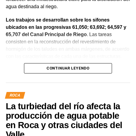
agua destinada al riego.
Los trabajos se desarrollan sobre los sifones
ubicados en las progresivas 61,050; 63,692; 64,597 y
65,707 del Canal Principal de Riego
. Las tareas
consisten en la reconstrucción del revestimiento de
hormigón de los taludes en ambas márgenes, de acuerdo
con las características de cada una de las estructuras.
CONTINUAR LEYENDO
La obra incluye la demolición de losas deterioradas, la
incorporación de suelo granular en los sectores que lo
requieren, la ejecución de un nuevo revestimiento de
hormigón reforzado con malla de acero y el sellado de
ROCA
juntas para mejorar la durabilidad de la infraestructura.
La turbiedad del río afecta la
Desde el DPA destacaron que esta intervención forma
producción de agua potable
parte del plan de mantenimiento y renovación de la
en Roca y otras ciudades del
infraestructura hídrica provincial, con el propósito de
Valle
optimizar la conducción del agua, preservar el Canal