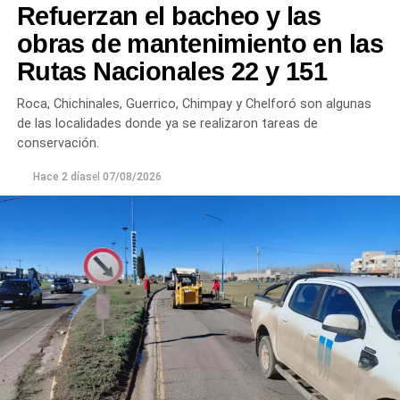
Refuerzan el bacheo y las
turbiedad cercanos a 80 NTU, mientras que en
Chichinales rondan los 10 NTU. En ambos casos, las
obras de mantenimiento en las
plantas continúan funcionando con monitoreo
Rutas Nacionales 22 y 151
permanente.
Roca, Chichinales, Guerrico, Chimpay y Chelforó son algunas
Los equipos técnicos de Aguas Rionegrinas mantienen
de las localidades donde ya se realizaron tareas de
un seguimiento constante de la evolución de la turbiedad
conservación.
para adecuar la producción de agua potable de acuerdo
Hace 2 días
el
07/08/2026
con las condiciones que presenta el río.