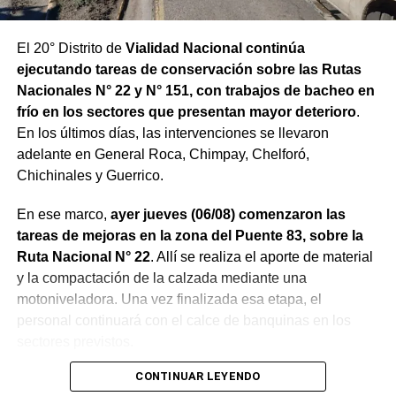
El 20° Distrito de
Vialidad Nacional continúa
ejecutando tareas de conservación sobre las Rutas
Nacionales N° 22 y N° 151, con trabajos de bacheo en
frío en los sectores que presentan mayor deterioro
.
En los últimos días, las intervenciones se llevaron
adelante en General Roca, Chimpay, Chelforó,
Chichinales y Guerrico.
En ese marco,
ayer jueves (06/08) comenzaron las
tareas de mejoras en la zona del Puente 83, sobre la
Ruta Nacional N° 22
. Allí se realiza el aporte de material
y la compactación de la calzada mediante una
motoniveladora. Una vez finalizada esa etapa, el
personal continuará con el calce de banquinas en los
sectores previstos.
CONTINUAR LEYENDO