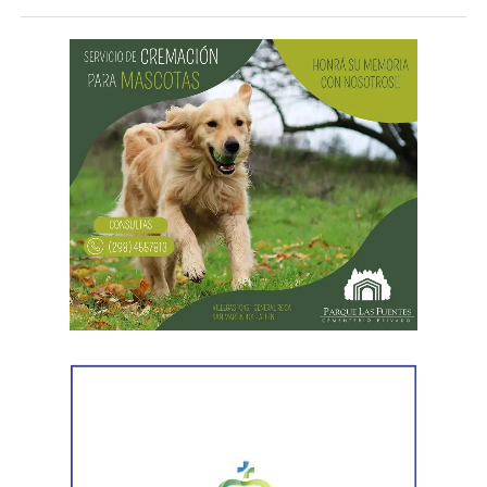
Desde Vialidad Nacional informaron que,
durante las
próximas semanas, el operativo de bacheo será
reforzado con dos nuevas cuadrillas de trabajo y dos
camiones bacheadores, lo que permitirá incrementar
el ritmo de ejecución y optimizar las tareas de
mantenimiento en distintos puntos del Alto Valle.
Por otra parte, el organismo avanza con el relevamiento
técnico que definirá los tramos de la Ruta Nacional N°
151 donde se aplicarán 5.000 toneladas de mezcla
asfáltica en caliente, una obra destinada a recuperar los
sectores más deteriorados y mejorar las condiciones de