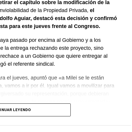
tirar el capítulo sobre la modificación de la
nviolabilidad de la Propiedad Privada,
el
dolfo Aguiar, destacó esta decisión y confirmó
sta para este jueves frente al Congreso.
aya pasado por encima al Gobierno y a los
e la entrega rechazando este proyecto, sino
rechace a un Gobierno que quiere entregar al
ó el referente sindical.
ara el jueves, apuntó que «a Milei se le están
 vamos a ir por él. Igual vamos a movilizar para
rgiversado su representación, porque debieran
 los intereses de nuestra nación y no rematarla».
INUAR LEYENDO
ucha. Quedó demostrado que solo estando en la
a», concluyó el titular de ATE Nacional.