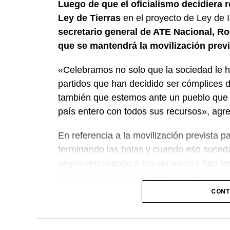
Luego de que el oficialismo decidiera re
Ley de Tierras
en el proyecto de Ley de I
secretario general de ATE Nacional, Ro
que se mantendrá la movilización previ
«Celebramos no solo que la sociedad le h
partidos que han decidido ser cómplices d
también que estemos ante un pueblo que 
país entero con todos sus recursos», agreg
En referencia a la movilización prevista p
terminando las balas y cuando eso suceda,
seguir repudiando a los senadores han te
impulsar y votar iniciativas para defender
CONT
«Este es un avance significativo de la l
calle vamos a seguir recuperando soberaní